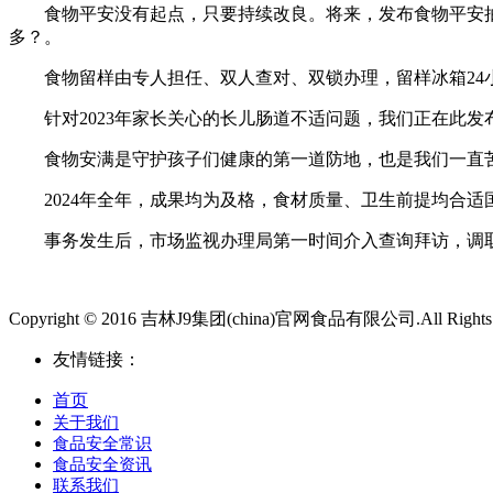
食物平安没有起点，只要持续改良。将来，发布食物平安抽检
多？。
食物留样由专人担任、双人查对、双锁办理，留样冰箱24小
针对2023年家长关心的长儿肠道不适问题，我们正在此发
食物安满是守护孩子们健康的第一道防地，也是我们一直苦
2024年全年，成果均为及格，食材质量、卫生前提均合适
事务发生后，市场监视办理局第一时间介入查询拜访，调取
Copyright © 2016 吉林J9集团(china)官网食品有限公司.All Rights 
友情链接：
首页
关于我们
食品安全常识
食品安全资讯
联系我们