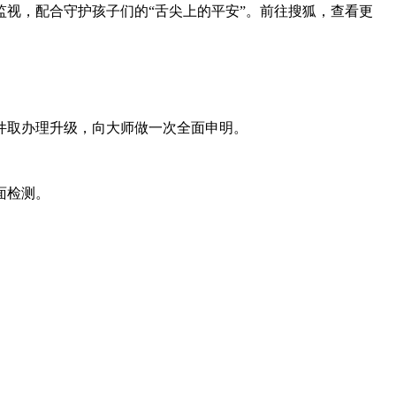
视，配合守护孩子们的“舌尖上的平安”。前往搜狐，查看更
。
件取办理升级，向大师做一次全面申明。
面检测。