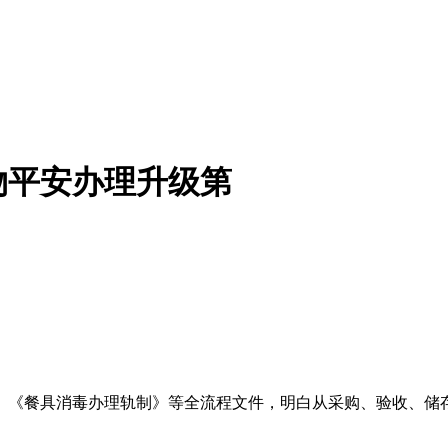
物平安办理升级第
《餐具消毒办理轨制》等全流程文件，明白从采购、验收、储存