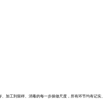
、加工到留样、消毒的每一步操做尺度，所有环节均有记实、