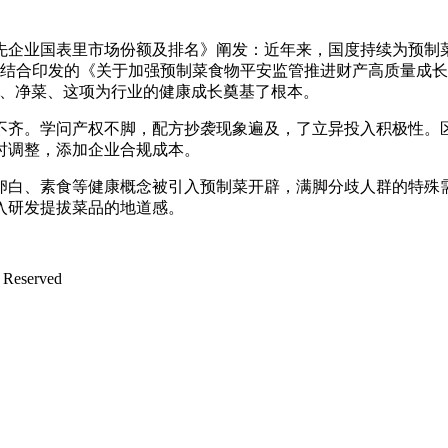
先企业国表里市场份额及排名》阐发：近年来，国度持续为预制菜
部分结合印发的《关于加强预制菜食物平安监管推进财产高质量成
米、净菜、这项为行业的健康成长奠基了根本。
齐。学问产权不脚，配方抄袭现象遍及，了立异投入积极性。区
时调整，添加企业合规成本。
白、素食等健康概念被引入预制菜开辟，满脚分歧人群的特殊需
入研发提拔菜品的地道感。
Reserved