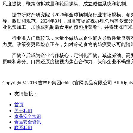
尺度提拔，鞭策包拆减量和轮回操纵。成立诚信系统和轨制。
据中研财产研究院《2026年全球预制菜行业市场规模、领
导、激励和规范。2024年3月，国度市场监视办理总局等多
业化预加工、加热或熟制后食用的预包拆菜肴”，并将速冻面
行业准入门槛较低，大量小做坊式企业涌入导致质量良莠不
力度。政策变更风险存正在，如对冷链食物的防疫要求可能随
产物立异成为企业合作核心，定制化产物。减盐减油、高卵
原味和养分。口胃还原度被视为焦点合作力，头部企业不竭投
Copyright © 2016 吉林J9集团(china)官网食品有限公司.All Rights 
友情链接：
首页
关于我们
食品安全常识
食品安全资讯
联系我们