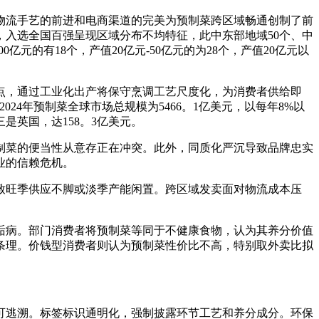
流手艺的前进和电商渠道的完美为预制菜跨区域畅通创制了前
，入选全国百强呈现区域分布不均特征，此中东部地域50个、中
亿元的有18个，产值20亿元-50亿元的为28个，产值20亿元以
，通过工业化出产将保守烹调工艺尺度化，为消费者供给即
024年预制菜全球市场总规模为5466。1亿美元，以每年8%以
是英国，达158。3亿美元。
菜的便当性从意存正在冲突。此外，同质化严沉导致品牌忠实
业的信赖危机。
旺季供应不脚或淡季产能闲置。跨区域发卖面对物流成本压
病。部门消费者将预制菜等同于不健康食物，认为其养分价值
条理。价钱型消费者则认为预制菜性价比不高，特别取外卖比拟
逃溯。标签标识通明化，强制披露环节工艺和养分成分。环保