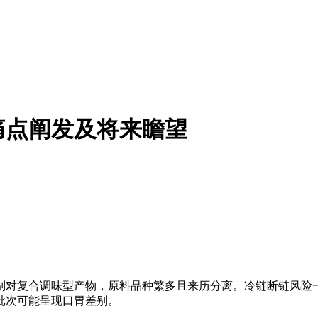
痛点阐发及将来瞻望
对复合调味型产物，原料品种繁多且来历分离。冷链断链风险一
批次可能呈现口胃差别。