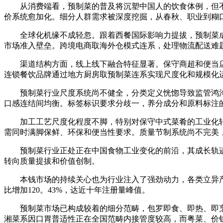
从消费端看，预制菜的普及将沉塑中国人的饮食体例，但不
价系统愈加化。细分人群需求被深度挖掘，从春秋、职业到糊
全球化机缘不成轻忽。跟着西餐国际影响力提拔，预制菜成
市场准入壁垒。跨境电商取海外仓模式连系，处理物流配送难
渠道结构方面，线上线下融合特征显著。保守商超和便当店
连锁餐饮品牌通过地方厨房取预制菜连系实现尺度化和规模化
预制菜行业尺度系统尚不健全，分类定义恍惚导致监管鸿沟
口感连结间均衡。标签标识要求分歧一，养分成分和原料标注
加工工艺尺度化程度不脚，特别对保守中式菜肴的工业化转
需同时满脚保鲜、环保和便当性要求。质量节制系统尚不完美
预制菜行业正处正在中国食物工业变化的前沿，其成长轨迹
转向质量提拔和价值创制。
本钱市场的持续关心也为行业注入了强劲动力，各类立异产物屡
比增加120。43%，达近十年注册量峰值。
预制菜市场已构成较着的细分范畴，包罗即食、即热、即烹
湘菜系因口胃普适性正在全国范畴内接管度较高，而粤菜、价