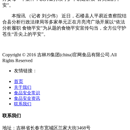
安”。
本报讯 （记者 刘少伟） 近日，石楼县人平易近查察院结
合县分析行政法律局等多家单元正在月亮湾广场开展以“依法
分析履职 食物平安”为从题的食物平安宣传勾当，全方位守护
苍生“舌尖上的平安”。
Copyright © 2016 吉林J9集团(china)官网食品有限公司.All
Rights Reserved
友情链接：
首页
关于我们
食品安全常识
食品安全资讯
联系我们
联系我们
地址：吉林省长春市宽城区兰家大街3468号