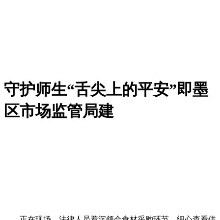
守护师生“舌尖上的平安”即墨
区市场监管局建
正在现场，法律人员着沉领会食材采购环节，细心查看供