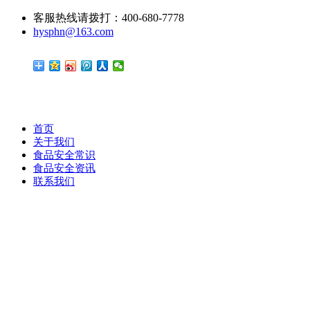
客服热线请拨打：400-680-7778
hysphn@163.com
首页
关于我们
食品安全常识
食品安全资讯
联系我们