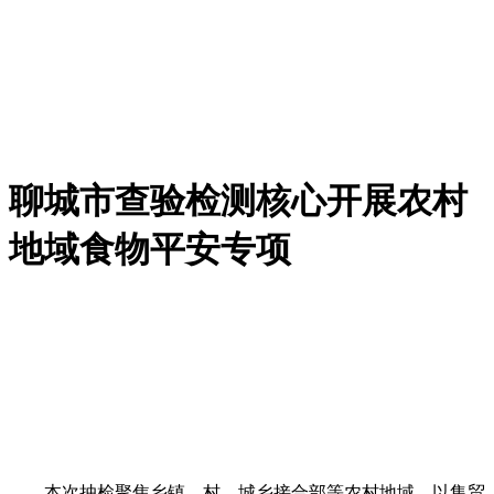
聊城市查验检测核心开展农村
地域食物平安专项
本次抽检聚焦乡镇、村、城乡接合部等农村地域，以集贸