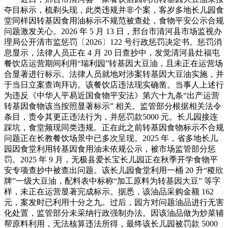
夺目标示，梳剃头现，此类违规并非个案，客岁多地长儿园食
堂同样因转基因食用油标示不规范被查处，食物平安公示合规
问题激发关心。2026 年 5 月 13 日，邢台市清河县市场监视办
理局公开清市监惩罚〔2026〕122 号行政惩罚决定书。惩罚消
息显示，法律人员正在 4 月 20 日查抄中，发觉清河县灶福屯
餐饮店运营期间利用“瑞利园”转基因大豆油，且未正在运营场
合显著进行标示。法律人员就地对涉案转基因大豆油实施，并
于当日立案查询拜访。该餐饮店违法现实确凿。当事人上述行
为违反《中华人平易近国食物平安法》第六十九条“出产运营
转基因食物该当按照显著标示” 相关。监管部分根据相关法令
条目，责令其更正违法行为，并惩罚款5000 元。长儿园接连
踩坑，食堂频现同类违规。正在此之前转基因食物标示不合规
问题正在长教餐饮场景中已多次呈现。2025 年，省多地长儿
园因食堂利用转基因食用油未依规公示，被市场监管部分惩
罚。2025 年 9 月，无极县爱长宝长儿园正在秋季开学食物平
安专项查抄中被查出问题。该长儿园食堂利用一桶 20 升“稷欣
牌”一级大豆油，配料表中标称“加工原料为转基因大豆” 等字
样，未正在运营显著完成标示。据悉，该油品采购金额 162
元，案发时已利用十分之九。过后，园方对问题油品进行无害
化处置，监管部分未采纳行政强制办法。因该油品做为炒菜辅
帮原料利用，无法核算违法所得，最终该长儿园被罚款 5000