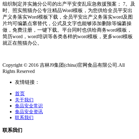
组织制定并实施分公司的出产平安变乱应急救援预案； 7。及
时、照实熊猫办公专注精品Word模板，为您供给全员平安出
产义务落实Word模板下载，全员平安出产义务落实word及图
片均可编纂点窜替代，公式及文字也能够添加删除等编纂操
做，免费注册，一键下载。平台同时也供给商务word模板，
简历word，word培训等各类各样的word模板，更多word模板
就正在熊猫办公。
Copyright © 2016 吉林J9集团(china)官网食品有限公司.All
Rights Reserved
友情链接：
首页
关于我们
食品安全常识
食品安全资讯
联系我们
联系我们