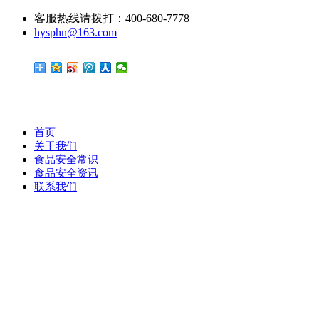
客服热线请拨打：400-680-7778
hysphn@163.com
首页
关于我们
食品安全常识
食品安全资讯
联系我们