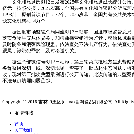
文化和旅逛部6月2日发布2025年文化和旅逛成长统计公报。公报
亿元。按照公报，2025岁暮，全国共有文化和旅逛部分所属艺术
1798部，原创首演节目5132个。2025岁暮，全国共有公共美
众文化机构4。4万个。
据国度市场监管总局网坐6月2日动静，国度市场监管总局、
落实食物平安从体义务，加强曲播营销行为监管，整治私域曲
及时防备和消弭风险现患。依法查处不法出产行为。依法查处
跟尾，涉嫌犯罪的，及时移送机关。
据生态部微信号6月2日动静，第三轮第六批地方生态督察严
各督察组深切一线、深切现场，查实了一批凸起生态问题，核
改，现对第三批次典型案例进行公开传递。此次传递的典型案
不法倾倒填埋问题凸起。
Copyright © 2016 吉林J9集团(china)官网食品有限公司.All Rights 
友情链接：
首页
关于我们