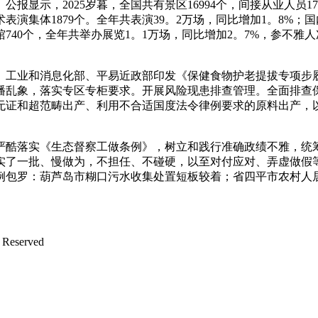
显示，2025岁暮，全国共有景区16994个，间接从业人员173
表演集体1879个。全年共表演39。2万场，同比增加1。8%；
术馆740个，全年共举办展览1。1万场，同比增加2。7%，参不雅人
工业和消息化部、平易近政部印发《保健食物护老提拔专项步
播乱象，落实专区专柜要求。开展风险现患排查管理。全面排查
无证和超范畴出产、利用不合适国度法令律例要求的原料出产，
酷落实《生态督察工做条例》，树立和践行准确政绩不雅，统
实了一批、慢做为，不担任、不碰硬，以至对付应对、弄虚做假
例包罗：葫芦岛市糊口污水收集处置短板较着；省四平市农村人
Reserved