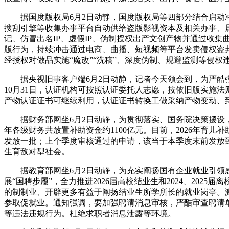
据国度版权局6月2日动静，国度版权局等四部分结合启动冲击
搜刮引擎等收集办事平台自动供给盗版影视资本及相关办事、
记、仿冒出名IP、虚假IP、伪制授权出产文创产物并通过收
版行为，持续冲击通过电商、曲播、短视频等平台发卖侵权盗
经授权对做品实施“魔改”“洗稿”、深度伪制、规避监测等侵权
据央视旧事客户端6月2日动静，记者今天领会到，为严酷强
10月31日，认证机构可按照认证委托人志愿，按依旧版实施法
产物认证证书可继续利用，认证证书转换工做采纳产物变动、
据财务部网坐6月2日动静，为贯彻落实、国务院决策摆设，财
年各级财务共放置补助资金约1100亿元。目前，2026年
发放一批；上个季度审核通过的申请，该当于本季度末前发放
生育敌对型社会。
据教育部网坐6月2日动静，为充实阐扬国有企业就业引领感
展“国聘步履”，全力推进2026届高校结业生和2024、2
的制制业、开辟更多有益于阐扬结业生所学所长的就业岗亭。激
参取促就业。通知强调，要加强聘请消息审核，严酷审查聘请
等违法违规行为。杜绝求职者消息泄露等环境。