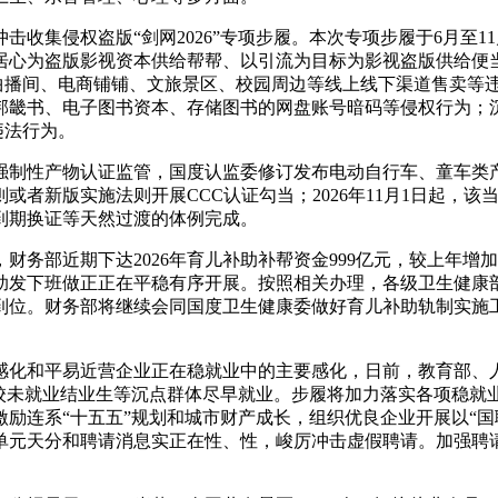
收集侵权盗版“剑网2026”专项步履。本次专项步履于6月至1
居心为盗版影视资本供给帮帮、以引流为目标为影视盗版供给便
集曲播间、电商铺铺、文旅景区、校园周边等线上线下渠道售卖等
邦畿书、电子图书资本、存储图书的网盘账号暗码等侵权行为；
违法行为。
制性产物认证监管，国度认监委修订发布电动自行车、童车类产物
则或者新版实施法则开展CCC认证勾当；2026年11月1日起，
到期换证等天然过渡的体例完成。
务部近期下达2026年育儿补助补帮资金999亿元，较上年增加
育儿补助发下班做正正在平稳有序开展。按照相关办理，各级卫生健
到位。财务部将继续会同国度卫生健康委做好育儿补助轨制实施
化和平易近营企业正在稳就业中的主要感化，日前，教育部、人
025届离校未就业结业生等沉点群体尽早就业。步履将加力落实各项
励连系“十五五”规划和城市财产成长，组织优良企业开展以“国
单元天分和聘请消息实正在性、性，峻厉冲击虚假聘请。加强聘请