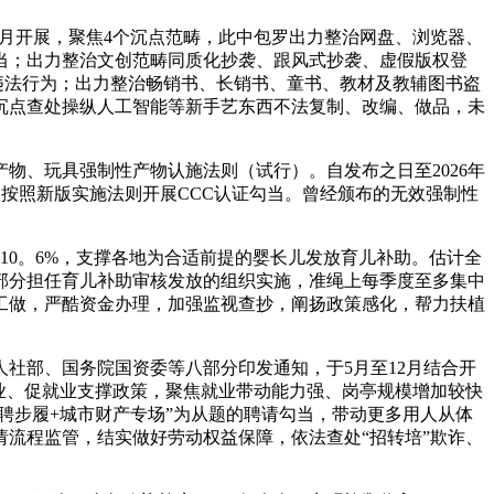
1月开展，聚焦4个沉点范畴，此中包罗出力整治网盘、浏览器、
当；出力整治文创范畴同质化抄袭、跟风式抄袭、虚假版权登
违法行为；出力整治畅销书、长销书、童书、教材及教辅图书盗
沉点查处操纵人工智能等新手艺东西不法复制、改编、做品，未
、玩具强制性产物认施法则（试行）。自发布之日至2026年
该当按照新版实施法则开展CCC认证勾当。曾经颁布的无效强制性
10。6%，支撑各地为合适前提的婴长儿发放育儿补助。估计全
康部分担任育儿补助审核发放的组织实施，准绳上每季度至多集中
工做，严酷资金办理，加强监视查抄，阐扬政策感化，帮力扶植
社部、国务院国资委等八部分印发通知，于5月至12月结合开
稳就业、促就业支撑政策，聚焦就业带动能力强、岗亭规模增加较快
聘步履+城市财产专场”为从题的聘请勾当，带动更多用人从体
流程监管，结实做好劳动权益保障，依法查处“招转培”欺诈、