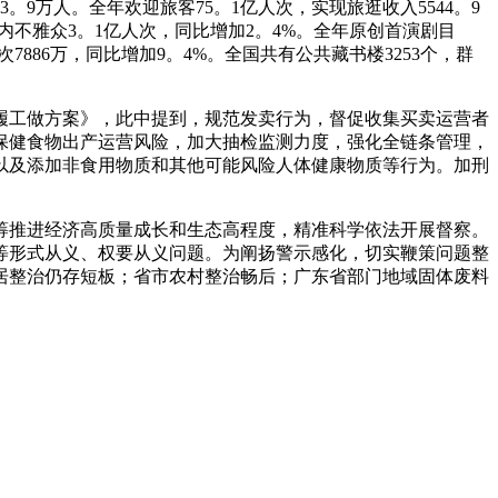
。9万人。全年欢迎旅客75。1亿人次，实现旅逛收入5544。9
国内不雅众3。1亿人次，同比增加2。4%。全年原创首演剧目
次7886万，同比增加9。4%。全国共有公共藏书楼3253个，群
履工做方案》，此中提到，规范发卖行为，督促收集买卖运营者
保健食物出产运营风险，加大抽检监测力度，强化全链条管理，
以及添加非食用物质和其他可能风险人体健康物质等行为。加刑
筹推进经济高质量成长和生态高程度，精准科学依法开展督察。
等形式从义、权要从义问题。为阐扬警示感化，切实鞭策问题整
居整治仍存短板；省市农村整治畅后；广东省部门地域固体废料