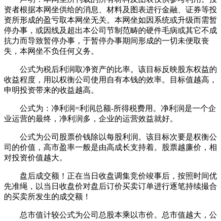
资者根据本网坐供给的消息、材料及图表进行金融、证券等投
资所形成的盈亏取本网坐无关。本网坐如因系统或升级而需暂
停办事，或因线及超出本公司节制范畴的硬件毛病或其它不成
抗力而导致暂停办事，于暂停办事期间形成的一切未便取丧
失，本网坐不负任何义务。
公式为税后利润取净资产的比率。该目标反映股东权益的
收益程度，用以权衡公司使用自有本钱的效率。目标值越高，
申明投资带来的收益越高。
公式为：净利润=利润总额-所得税费用。净利润是一个企
业运营的最终，净利润多，企业的运营效益就好。
公式为公司股票价钱除以每股利润。该目标次要是权衡公
司的价值，高市盈率一般是由高成长支持着。股票越廉价，相
对投资价值越大。
盘后成交额！正在当日收盘调集竞价竣事后，按照时间优
先准绳，以当日收盘价对盘后订价买卖订单进行逐笔持续撮合
的买卖所发生的成交额！
总市值计较公式为公司总股本乘以市价。总市值越大，公