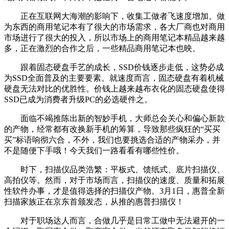
正在互联网大海潮的影响下，收集工做者飞速度增加。做
为东西的商用笔记本有了很大的市场需求，各大厂商也对商用
市场进行了很大的投入，所以市场上的商用笔记本精品越来越
多，正在激烈的合作之后，一些精品商用笔记本也映。
跟着固态硬盘手艺的成长，SSD价钱逐步走低，这势必成
为SSD全面普及的主要要素。就速度而言，固态硬盘有着机械
硬盘无法对比的优胜性。价钱上越来越布衣化的固态硬盘使得
SSD已成为消费者升级PC的必选硬件之。
面临不竭推陈出新的智妙手机，大师总会关心和偏心新款
的产物，经常都有改换新手机的筹算，导致那些疯狂的“买买
买”标语响彻六合，不外，我们也要挑选合适的产物采办，并
不是随便下手哦！今天我们一路看看有哪些性价。
时下，扫描仪品类浩繁：平板式、馈纸式、底片扫描仪、
高拍仪等。然而，对于市场而言，扫描仪的速度、质量和拓展
性软件办事，才是值得选择的扫描仪产物。3月1日，惠普全新
扫描家族正在京东首颁发态，从推的惠普扫描仪！
对于职场达人而言，合做几乎是日常工做中无法避开的一