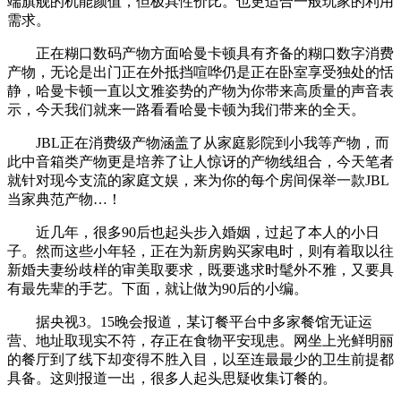
端旗舰的机能颜值，但极具性价比。也更适合一般玩家的利用
需求。
正在糊口数码产物方面哈曼卡顿具有齐备的糊口数字消费
产物，无论是出门正在外抵挡喧哗仍是正在卧室享受独处的恬
静，哈曼卡顿一直以文雅姿势的产物为你带来高质量的声音表
示，今天我们就来一路看看哈曼卡顿为我们带来的全天。
JBL正在消费级产物涵盖了从家庭影院到小我等产物，而
此中音箱类产物更是培养了让人惊讶的产物线组合，今天笔者
就针对现今支流的家庭文娱，来为你的每个房间保举一款JBL
当家典范产物…！
近几年，很多90后也起头步入婚姻，过起了本人的小日
子。然而这些小年轻，正在为新房购买家电时，则有着取以往
新婚夫妻纷歧样的审美取要求，既要逃求时髦外不雅，又要具
有最先辈的手艺。下面，就让做为90后的小编。
据央视3。15晚会报道，某订餐平台中多家餐馆无证运
营、地址取现实不符，存正在食物平安现患。网坐上光鲜明丽
的餐厅到了线下却变得不胜入目，以至连最最少的卫生前提都
具备。这则报道一出，很多人起头思疑收集订餐的。