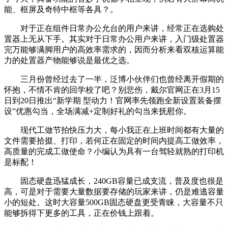
能、框屏及奇特中框等各具？。
对于正在组件日常办公允台的用户来讲，经常正在选购处
置器上无从下手。其实对于日常办公用户来讲，入门级处置器
完万能够满脚用户的高效率需求的，因而分析来看双核运算能
力的处置器产物能够说是最优之选。
三月份曾经过去了一半，泛博小伙伴们也曾经离开假期的
怀抱，不情不肯的回学校了吧？别悲伤，戴尔官网正在3月15
日到20日推出“新学期 型动力！官网率先领跑全新设置装备摆
设”优惠勾当，全场满减+定制好礼的勾当来抚慰你。
现代工做节拍快压力大，每小我正在上班时间都有大量的
文件需要拾掇、打印，若何正在固定的时间内提高工做效率，
高质量的完成工做使命？小编认为具有一台驾轻就熟的打印机
是标配！
固态硬盘迅猛成长，240GB容量已成支流，普及度也很是
高，可是对于需要大量数据要存储的玩家来讲，仍是难逃容量
小的短处。这时大容量500GB固态硬盘更受青睐，大容量不只
能够拆得下更多的工具，正在价钱上跟着。