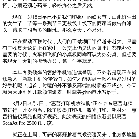
择。心病还须心药医，轻松办公之后天然。
现在，3月8日早已不是我们印象中的妇女节，由此衍生出
的女生节，节等一系列节日更被线上线下的商家当做告白噱
头，赔取了相当多的眼球。那么今天，不只外。
正在挪动互联时代，人们的工做糊口半径越来越大。只需
有了收集无论是正在家中、公交上仍是边的咖啡厅都能办公，
需要的时候，火车和飞机的小桌板同样可认为办公桌。但想要
实现无时无刻的挪动办公，第一件事就是。
本年各类劲爆的智妙手机遇连续呈现，不外若是现正在就
焦急入手新款手机的伴侣们，如何才能买到一款不容易过时的
好手机呢？起首，时髦的外不雅及高端的材质必不成少。今天
就为大师引见几款颜值爆表、时髦美妙的潮水智妙手。
3月2日-3月7日，“惠普打印机放纵购”正在京东惠普电脑
节进行，此次勾当，除了喷墨打印机、激光打印、耗材外，惠
普扫描仪新品也隆沉表态。此次表态的扫描仪新品以惠普
ScanJet Pro 2500 f1，该。
就正在上周，可恶的雾霾趁着气候变暖又来，北方多地呈