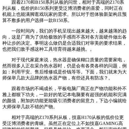
跟着Z170和B150系列从板的问世，相对于高端的Z170系
列从板，低价的B150系列更受泛博消费者的喜爱，同时正在
机能上也能满脚逛戏玩家的需求。所以对于想体验新架构且预
算不敷多的用户选择一款B150系。
一段时间内，我们的手机呈现出越来越大，越来越薄的趋
向，这是厂商为了供给极致的手感而不吝对各方面硬件做出各
种让步的决定。事明这么做仍是合适我们对审美的要求结果，
也把我们敌手感这种工具培育得越来越挑。。
对于现代家庭来说，热水器是确保糊口质量的需要家电，
然而很多人正在采办热水器时，仍是会有各类各样的问题，例
如：利用平安、售后维修或是价钱等等。下面，我们就来为大
师保举几款大品牌的热水器产物，有些还具有防冻？。
跟着市场的不竭成长，平板电脑厂商正在产物功能和外不
雅上都狠下功夫，一款好的笔记本电脑要有超强的机能和完满
的颜值，附加的功能更能吸引消费者的留意力，下边小编就给
大师保举几款不错的产物。
相对于高端的Z170系列从板，技嘉H170从板的低价位更
受泛博消费者的青睐。虽然正在定位上不如技嘉GAMING高