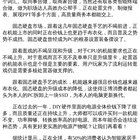
个词汇。取同事合做，取商家合做，当然还有取各类智能终端
合做。做为职场达人高效办公帮手，正在处置文件、制做报
表、展现PPT等多个方面，高质量商务本都能交上。
固态硬盘市场，跟着这几年固态硬盘手艺的不竭前进，正
在机能上市的同时正在价钱上也更趋于布衣化，而且普及之势
势不成挡。固态硬盘曾经成为PC的根基设置装备摆设了。
跟着逛戏的不竭呈现和升级，对于CPU的机能要求也正在
不竭上升。对于逛戏而言不克不及单单只是升级显卡，处置器
的机能表示也是个很是主要的要素。用户玩家为了流利运转逛
戏仍是需要多核处置器做支撑的。
跟着固态硬盘手艺的成长，机能越来越强且价钱也越来越
布衣化。固态硬盘的升级成本的降低，这使得泛博消费者都起
头为本人的PC拆卸上一块SSD，为本人的电脑更新换代。
正在过去的一年，DIY硬件里面的电源全体价钱下降了很
多，而且质量还正在持续上升，大师都可以或许买到一款机能
不变、功率脚够、转换效率高的好电源。而本年能否会连结这
种态势，具有更好更实惠的电源产物呢？让我们再看看！
据统计显示，正在全球，有50%的消费者认为智能家居手