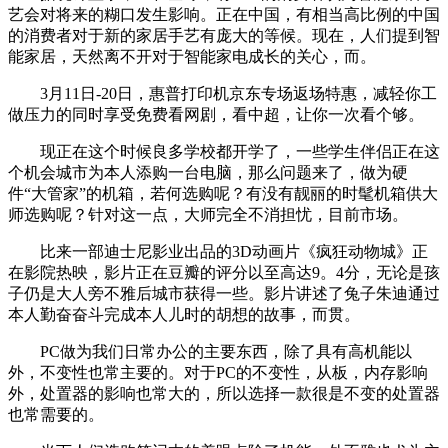
艺会对将来的糊口发生影响。正在中国，有相当高比例的中国
的消费者对于新的家居手艺有庞大的等候。现在，人们提到智
能家居，天然离不开对于智能家电成长的关心，而。
3月11日-20日，惠普打印机京东专场返场特惠，减轻你工
做压力的同时享受免费看网剧，看中超，让你一次看个够。
现正在这个时候良多学校都开学了，一些学生伴侣正在这
个机会城市为本人添购一台电脑，那么问题来了，做为硬
件“大管家”的机箱，若何选购呢？有没有靓丽的时髦机箱供大
师选购呢？针对这一点，大师完全不消担忧，目前市场。
比来一部迪士尼影业出品的3D动画片《疯狂动物城》正
在影院热映，影片正在豆瓣的评分以至高达9。4分，无论是孩
子仍是大人旁不雅后城市获得一些。影片讲述了兔子朱迪通过
本人勤奋奋斗完成本人儿时的胡想的故事，而贯。
PC做为我们日常办公的主要东西，除了具有高机能以
外，不变性也常主要的。对于PC的不变性，从板，内存影响
外，处置器的影响也常大的，所以选择一款很是不变的处置器
也常需要的。