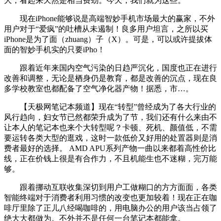
大，看起来天然是相当费劲。今天，我们就为这些。
现在iPhone能够说是高端智妙手机市场最大的赢家，不外
用户对于“爱疯”的吐槽从未遏制！良多用户坦言，之所以买
iPhone是为了面（zhuang）子（X）。可是，可以或许提拔体
面的智妙手机实的只要iPho！
跟着近年来国内空气污染的日趋严沉化，国度也正在进行
改善和调整，无论是栖身仍是教育，都是改善的沉点，现在良
多学校教室也都配备了空气净化器产物！据悉，市…。
【天极网笔记本频道】现在“转型”曾经成为了各大行业的
风行趋向，妇女节已然都荣升成为了节，我们还有什么来由不
让本人的笔记本也来个大转型呢？卡顿、死机、颜值低，不需
要运转各类大型的逛戏，这时一款低价又好用的处置器则是消
费者最好的选择。 AMD APU系列产物一曲以来都着高性价比
线，正在价钱上很是有合作力，不且机能生也不迷糊，完万能
够。
跟着挪动互联收集深切到用户工做糊口的方方面面，各类
智能终端对于消费者利用习惯的改变也更加较着！现在正在咖
啡厅里除了正儿八经喝咖啡的，用电脑办公的用户该当占领了
绝大大都做为。不外并不是任何一台笔记本都能拿。