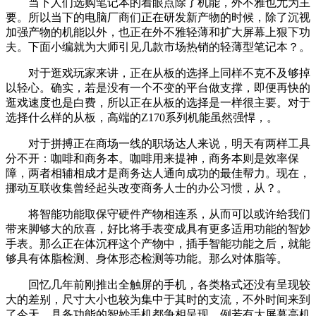
当下人们选购笔记本的着眼点除了机能，外不雅也尤为主
要。所以当下的电脑厂商们正在研发新产物的时候，除了沉视
加强产物的机能以外，也正在外不雅轻薄和扩大屏幕上狠下功
夫。下面小编就为大师引见几款市场热销的轻薄型笔记本？。
对于逛戏玩家来讲，正在从板的选择上同样不克不及够掉
以轻心。确实，若是没有一个不变的平台做支撑，即便再快的
逛戏速度也是白费，所以正在从板的选择是一样很主要。对于
选择什么样的从板，高端的Z170系列机能虽然强悍，。
对于拼搏正在商场一线的职场达人来说，明天有两样工具
分不开：咖啡和商务本。咖啡用来提神，商务本则是效率保
障，两者相辅相成才是商务达人通向成功的最佳帮力。现在，
挪动互联收集曾经起头改变商务人士的办公习惯，从？。
将智能功能取保守硬件产物相连系，从而可以或许给我们
带来脚够大的欣喜，好比将手表变成具有更多适用功能的智妙
手表。那么正在体沉秤这个产物中，插手智能功能之后，就能
够具有体脂检测、身体形态检测等功能。那么对体脂等。
回忆几年前刚推出全触屏的手机，各类格式还没有呈现较
大的差别，尺寸大小也较为集中于其时的支流，不外时间来到
了今天，具备功能的智妙手机都争相呈现，例若有大屏幕高机