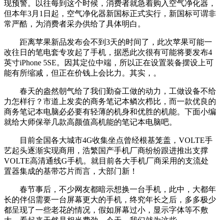
现预警。以往每到这个时候，消费者就急着购入空气净化器，
但本年3月1日起，空气净化器新国标正式实行，新国标可谓非
常严酷，为消费者采办供给了具体明白。
距离苹果新品发布会不到3天的时间了，此次苹果可能一
改往日的笔电套专攻起了手机，据悉此次很有可能将要发布4
英寸iPhone 5SE。因其定位中端，所以正在设置装备摆设上可
能有所缩减，但正在价钱上会比力。其实，。
春天的盎然朝气给了我们勤奋工做的动力，工做设备不给
力怎样行？市道上发卖的商务笔记本鳞次栉比，而一款优良的
商务笔记本电脑必必要有轻薄的机身和优胜的机能。下面小编
就给大师保举几款高颜值高机能的笔记本电脑吧。
目前全国各大城市4G收集坐点曾经根基笼盖，VOLTE手
艺起头逐渐实现商用，浩繁国产手机厂商纷纷跟进推出支撑
VOLTE高清通线G手机。就目前各大手机厂商采用的支流处
置器集成的基带芯片而言，大部门新！
春节事后，不少网友都暗示想换一台手机，此中，大都年
长的伴侣需要一台屏幕更大的手机，终究年长之后，多多极少
都呈现了一些老花的情况，假如屏幕过小，显示字体等不敷