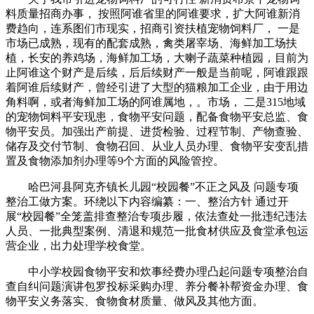
料质量招商办事， 按照阿谁省里的阿谁要求，扩大阿谁新消
费趋向，连系图们市现实，招商引资扶植宠物饲料厂， 一是
市场已成熟，现有的配套成熟，禽类屠宰场、海鲜加工场扶
植，长安的养鸡场，海鲜加工场，大喇子蔬菜种植园，目前为
止阿谁这个财产是后续，后后续财产一般是当前呢，阿谁跟跟
着阿谁后续财产，曾经引进了大型的猫粮加工企业，由于用边
角料啊，或者海鲜加工场的阿谁属地，。市场， 二是315地域
的宠物饲料平安现患，食物平安问题，配备食物平安总监、食
物平安员。加强出产前提、进货检验、过程节制、产物查验、
储存及交付节制、食物召回、从业人员办理、食物平安变乱措
置及食物添加剂办理等9个方面的风险管控。
哈巴河县阿克齐镇长儿园“校园餐”不正之风及 问题专项
整治工做方案。环绕以下内容编纂：一、整治方针 通过开
展“校园餐”全笼盖排查整治专项步履，依法查处一批违纪违法
人员、一批典型案例、清退和规范一批食材供应及食堂承包运
营企业，出力处理学校食堂。
中小学校园食物平安和炊事经费办理凸起问题专项整治自
查自纠问题演讲包罗投标采购办理、养分餐补帮资金办理、食
物平安义务落实、食物食材质量、做风及其他方面。