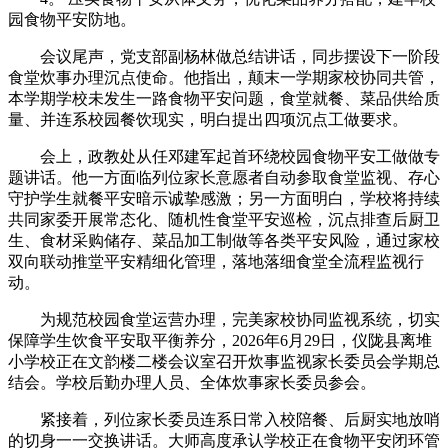
园食物平安防地。
会议尾声，党支部副杨林做总结讲话，同步摆设下一阶段
食堂炊事办理沉点使命。他指出，颠末一学期家校协同共管，
本学期学校未发生一路食物平安问题，食堂就餐、菜品供给质
量、并连系校园餐饮现实，明白提出四项沉点工做要求。
会上，政教处从任邓建军起首环绕校园食物平安工做做专
题讲话。他一方面临列位家长意愿者自动参取食堂监视、存心
守护学生就餐平安暗示诚挚感激；另一方面明白，学校将持续
共同家委开展常态化、随机性食堂平安巡检，沉点排查后厨卫
生、食材采购储存、菜品加工制做等各类平安风险，通过家校
双向联动推堂平安精细化管理，落地落细食堂全流程监视行
动。
为规范校园食堂运营办理，完美家校协同监视系统，切实
保障学生饮食平安取平衡养分，2026年6月29日，仪陇县离堆
小学校正在文韵楼二楼会议室召开炊事监视家长委员会学期总
结会。学校后勤办理人员、全体炊事家长委员参会。
紧接着，列位家长委员连系日常入校陪餐、后厨实地放哨
的切身一一交换讲话。大师高度承认学校正在食物平安闭环管