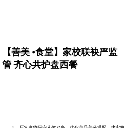
【善美 •食堂】家校联袂严监
管 齐心共护盘西餐
4。 压实食物平安从体义务，优化菜品养分搭配，建牢校