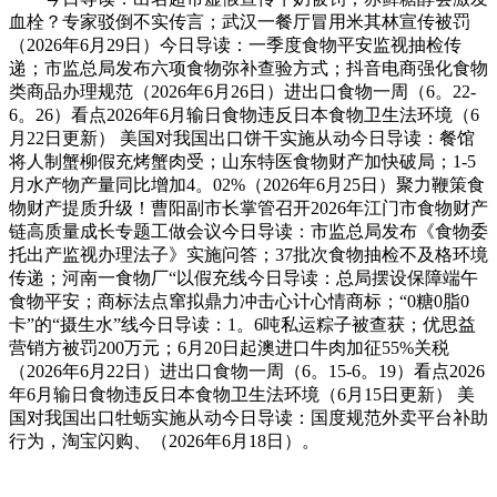
血栓？专家驳倒不实传言；武汉一餐厅冒用米其林宣传被罚
（2026年6月29日）今日导读：一季度食物平安监视抽检传
递；市监总局发布六项食物弥补查验方式；抖音电商强化食物
类商品办理规范（2026年6月26日）进出口食物一周（6。22-
6。26）看点2026年6月输日食物违反日本食物卫生法环境（6
月22日更新） 美国对我国出口饼干实施从动今日导读：餐馆
将人制蟹柳假充烤蟹肉受；山东特医食物财产加快破局；1-5
月水产物产量同比增加4。02%（2026年6月25日）聚力鞭策食
物财产提质升级！曹阳副市长掌管召开2026年江门市食物财产
链高质量成长专题工做会议今日导读：市监总局发布《食物委
托出产监视办理法子》实施问答；37批次食物抽检不及格环境
传递；河南一食物厂“以假充线今日导读：总局摆设保障端午
食物平安；商标法点窜拟鼎力冲击心计心情商标；“0糖0脂0
卡”的“摄生水”线今日导读：1。6吨私运粽子被查获；优思益
营销方被罚200万元；6月20日起澳进口牛肉加征55%关税
（2026年6月22日）进出口食物一周（6。15-6。19）看点2026
年6月输日食物违反日本食物卫生法环境（6月15日更新） 美
国对我国出口牡蛎实施从动今日导读：国度规范外卖平台补助
行为，淘宝闪购、（2026年6月18日）。