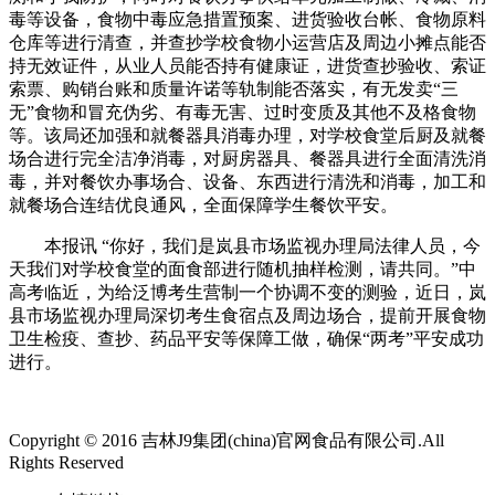
毒等设备，食物中毒应急措置预案、进货验收台帐、食物原料
仓库等进行清查，并查抄学校食物小运营店及周边小摊点能否
持无效证件，从业人员能否持有健康证，进货查抄验收、索证
索票、购销台账和质量许诺等轨制能否落实，有无发卖“三
无”食物和冒充伪劣、有毒无害、过时变质及其他不及格食物
等。该局还加强和就餐器具消毒办理，对学校食堂后厨及就餐
场合进行完全洁净消毒，对厨房器具、餐器具进行全面清洗消
毒，并对餐饮办事场合、设备、东西进行清洗和消毒，加工和
就餐场合连结优良通风，全面保障学生餐饮平安。
本报讯 “你好，我们是岚县市场监视办理局法律人员，今
天我们对学校食堂的面食部进行随机抽样检测，请共同。”中
高考临近，为给泛博考生营制一个协调不变的测验，近日，岚
县市场监视办理局深切考生食宿点及周边场合，提前开展食物
卫生检疫、查抄、药品平安等保障工做，确保“两考”平安成功
进行。
Copyright © 2016 吉林J9集团(china)官网食品有限公司.All
Rights Reserved