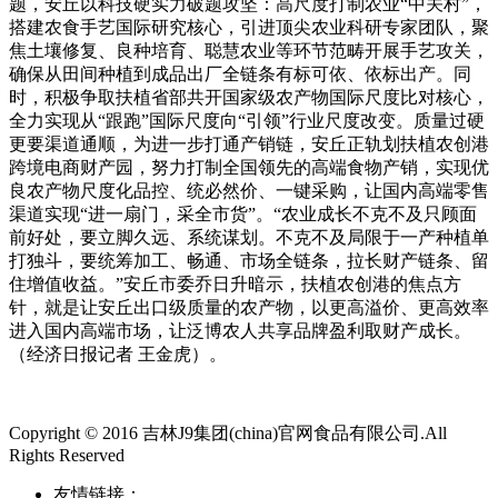
题，安丘以科技硬实力破题攻坚：高尺度打制农业“中关村”，
搭建农食手艺国际研究核心，引进顶尖农业科研专家团队，聚
焦土壤修复、良种培育、聪慧农业等环节范畴开展手艺攻关，
确保从田间种植到成品出厂全链条有标可依、依标出产。同
时，积极争取扶植省部共开国家级农产物国际尺度比对核心，
全力实现从“跟跑”国际尺度向“引领”行业尺度改变。质量过硬
更要渠道通顺，为进一步打通产销链，安丘正轨划扶植农创港
跨境电商财产园，努力打制全国领先的高端食物产销，实现优
良农产物尺度化品控、统必然价、一键采购，让国内高端零售
渠道实现“进一扇门，采全市货”。“农业成长不克不及只顾面
前好处，要立脚久远、系统谋划。不克不及局限于一产种植单
打独斗，要统筹加工、畅通、市场全链条，拉长财产链条、留
住增值收益。”安丘市委乔日升暗示，扶植农创港的焦点方
针，就是让安丘出口级质量的农产物，以更高溢价、更高效率
进入国内高端市场，让泛博农人共享品牌盈利取财产成长。
（经济日报记者 王金虎）。
Copyright © 2016 吉林J9集团(china)官网食品有限公司.All
Rights Reserved
友情链接：