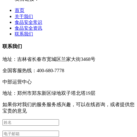
首页
关于我们
食品安全常识
食品安全资讯
联系我们
联系我们
地址：吉林省长春市宽城区兰家大街3468号
全国客服热线：400-680-7778
中部运营中心
地址：郑州市郑东新区绿地双子塔北塔19层
如果你对我们的服务服务感兴趣，可以在线咨询，或者提供您
宝贵的意见