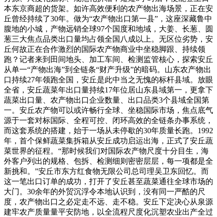
本东京商超的货架。如许高效便利的农产物出海场景，正在安
丘曾经持续了30年。做为“农产物出口第一县”，这座深藏鲁中
腹地的小城，产物远销全球97个国度和地域，大姜、长葱、圆
葱三大焦点品类出口量均占领全国八成以上。无区位劣势，安
丘何故正在合作激烈的国际农产物商业中坐稳脚跟、持续领
跑？记者来到田间地头、加工车间、检测监管核心，探索安丘
从单一“产物出海”到全链条“财产升级”的暗码。山东农产物出
口持续27年领跑全国，安丘是此中当之无愧的标杆县域。放眼
全省，安丘蔬菜年出口量持续17年位居山东县域第一，更拿下
蔬菜出口量、农产物出口企业数量、出口品类3个县域全国第
一。安丘农产物可以或许畅行全球、坐稳国际市场，焦点底气
源于一套对标国际、全程可控、闭环高效的全链条办事系统，
而这套系统的搭建，始于一场从未停歇的30年质量长跑。1992
年，首个保鲜蔬菜集拆箱从安丘成功启运出海，正式了安丘蔬
菜世界的征程。“那时候我们对国际农产物尺度十分目生，海
外客户列出的规格、包拆、检测细则密密层层，每一项都是全
新挑和。”安丘市东方红食物无限公司总司理吴卫东回忆。而
这一笔出口订单的成功，打开了安丘甚至蔬菜通往全球市场的
大门。30余年的外贸沉浮令本地认识到，没有同一严酷的尺
度，农产物出口之必定走不远、走不稳。安丘下定决心从泉源
建牢农产质量量平安防地，以全流程尺度化沉塑农业出产全过