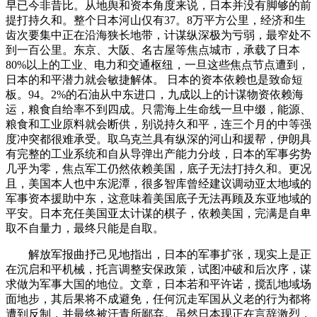
早已今非昔比。从地舆和资本角度来说，日本并没有脚够的前
提打持久和。整个日本河山仅有37。8万平方公里，经济和生
齿次要集中正在沿海狭长地带，计谋纵深极为亏弱，最窄处不
到一百公里。东京、大阪、名古屋等焦点城市，承载了日本
80%以上的工业、电力和交通枢纽，一旦这些焦点节点遭到，
日本的和平潜力就会敏捷解体。 日本的资本依赖也是致命短
板。94。2%的石油从中东进口，九成以上的计谋物资依赖海
运，粮食自给率不到四成。只需海上生命线一旦中缀，能源、
粮食和工业原料就会断供，别说持久和平，连三个月的中等强
度冲突都很难承受。取乌克兰具有纵深的河山和援帮，伊朗具
有完整的工业系统和自从导弹出产能力分歧，日本的军事劣势
几乎为零，焦点军工仍然依赖美国，底子无法打持久和。更况
且，美国本人也中东泥潭，很多智库曾经建议调动亚太地域的
军事资本援助中东，这意味着美国底子无法再顾及东亚地域的
平安。日本充任美国亚太计谋的棋子，依赖美国，完满是自卑
取不自量力，最终只能是自取。
解放军报曲抒己见地指出，日本的军事扩张，现实上是正
在沉启和平机械，托言调整安保政策，试图冲破和后次序，谋
求做为军事大国的地位。文章，日本若和平许诺，搅乱地域场
面地步，其后果将不成避免，任何沉走军国从义老的行为都将
遭到反制，并最终被汗青所鄙弃。虽然日本现正在言辞激烈，