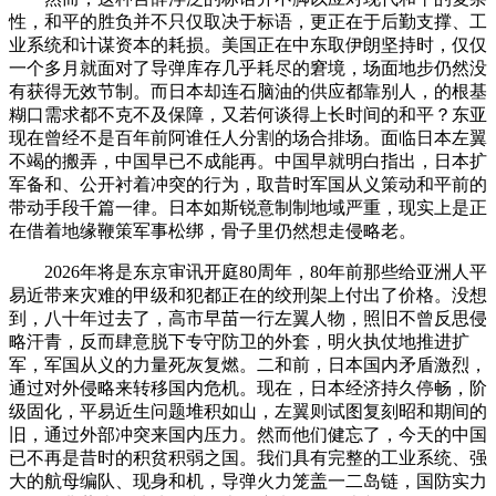
性，和平的胜负并不只仅取决于标语，更正在于后勤支撑、工
业系统和计谋资本的耗损。美国正在中东取伊朗坚持时，仅仅
一个多月就面对了导弹库存几乎耗尽的窘境，场面地步仍然没
有获得无效节制。而日本却连石脑油的供应都靠别人，的根基
糊口需求都不克不及保障，又若何谈得上长时间的和平？东亚
现在曾经不是百年前阿谁任人分割的场合排场。面临日本左翼
不竭的搬弄，中国早已不成能再。中国早就明白指出，日本扩
军备和、公开衬着冲突的行为，取昔时军国从义策动和平前的
带动手段千篇一律。日本如斯锐意制制地域严重，现实上是正
在借着地缘鞭策军事松绑，骨子里仍然想走侵略老。
2026年将是东京审讯开庭80周年，80年前那些给亚洲人平
易近带来灾难的甲级和犯都正在的绞刑架上付出了价格。没想
到，八十年过去了，高市早苗一行左翼人物，照旧不曾反思侵
略汗青，反而肆意脱下专守防卫的外套，明火执仗地推进扩
军，军国从义的力量死灰复燃。二和前，日本国内矛盾激烈，
通过对外侵略来转移国内危机。现在，日本经济持久停畅，阶
级固化，平易近生问题堆积如山，左翼则试图复刻昭和期间的
旧，通过外部冲突来国内压力。然而他们健忘了，今天的中国
已不再是昔时的积贫积弱之国。我们具有完整的工业系统、强
大的航母编队、现身和机，导弹火力笼盖一二岛链，国防实力