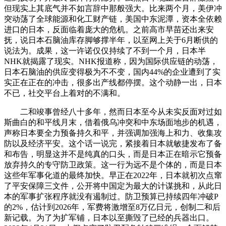
但现实上其底气并不如言辞中那般强大。比来两个月，美伊冲
突动荡了全球能源和化工财产链，美国中东泥潭，资本全依赖
进口的日本，反面临着庞大的危机。之前高市早苗还出来安
抚，说日本石脑油库存脚够撑半年，以至网上关于6月断供的
说法为。成果，这一许诺仅仅持续了不到一个月，日本半
NHK就揭露了现实。NHK报道称，因为国际供应链的动荡，
日本石脑油的供应变得极为不不变，国内44%的企业遭到了实
实正在正在的冲击，很多出产线都停摆。这个动静一出，日本
不已，社交平台上着对的不满和。
二和竣事曾经八十多年，然而日本至今从未实反面对过如
斯曲白的和平线月末，借着俄乌冲突和中东场面地步的机遇，
声称日本要全力预备持久和平，并强调加强海上和力、收集攻
防以及经济平安。这个话一说完，紧接着日本就敏捷发布了备
和布告，明显这并不是纯真的口头，而是日本正在暗示它预备
放弃持久的专守防卫政策。这一行为远不是个体的，而是日本
这些年军事化道的最终加快。早正在2022年，日本就初次点窜
了平安保障三文件，公开将中国定为最大的计谋挑和，从此日
本的军事扩张程序就没有遏制过。防卫预算已持续四年冲破P
的2%，估计到2026年，军费将激增至8万亿日元，创制二和后
新记载。为了为扩军铺，日本以至撕毁了已经的兵器出口。