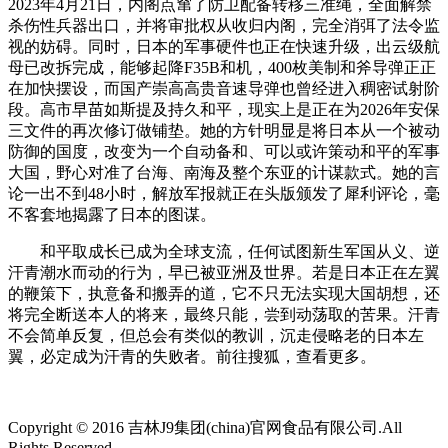
2023年4月21日，内阁点窜了防卫配备转移三准绳，全面解禁
杀伤性兵器出口，并将审批权从收归内阁，完全消弭了法令监
视的妨碍。同时，日本的军事硬件也正在快速升级，出云级航
母已改拆完成，能够起降F35B和机，400枚美制和斧导弹正正
在加快摆设，而国产崇高高贵音速导弹也曾经进入稠密试射阶
段。高市早苗如斯提及持久和平，现实上是正在为2026年安保
三文件的再次修订做铺垫。她的方针明显是将日本从一个被动
防御的国度，改变为一个自动备和、可以或许策动和平的军事
大国，野心对准了台海、南海及整个东亚的计谋款式。她的言
论一出不到48小时，解放军报就正在头版颁发了犀利评论，毫
不客套地揭露了日本的图谋。
和平取成长已成为全球支流，任何试图新生军国从义、逆
汗青潮水而动的行为，早已被亚洲及世界。若是日本正在左翼
的鞭策下，执意备和搬弄的道，它不只无法实现大国胡想，还
将完全断送本人的将来，最终只能，尝到动荡取的苦果。汗青
不会简单反复，但总会有类似的教训，沉走侵略老的日本左
翼，必定成为汗青的失败者。前往搜狐，查看更多。
Copyright © 2016 吉林J9集团(china)官网食品有限公司.All
Rights Reserved