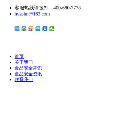
客服热线请拨打：400-680-7778
hysphn@163.com
首页
关于我们
食品安全常识
食品安全资讯
联系我们