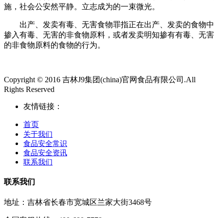
施，社会公安然平静。立志成为的一束微光。
出产、发卖有毒、无害食物罪指正在出产、发卖的食物中
掺入有毒、无害的非食物原料，或者发卖明知掺有有毒、无害
的非食物原料的食物的行为。
Copyright © 2016 吉林J9集团(china)官网食品有限公司.All
Rights Reserved
友情链接：
首页
关于我们
食品安全常识
食品安全资讯
联系我们
联系我们
地址：吉林省长春市宽城区兰家大街3468号