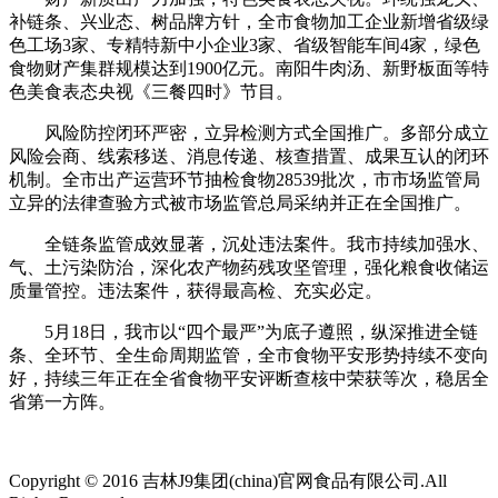
补链条、兴业态、树品牌方针，全市食物加工企业新增省级绿
色工场3家、专精特新中小企业3家、省级智能车间4家，绿色
食物财产集群规模达到1900亿元。南阳牛肉汤、新野板面等特
色美食表态央视《三餐四时》节目。
风险防控闭环严密，立异检测方式全国推广。多部分成立
风险会商、线索移送、消息传递、核查措置、成果互认的闭环
机制。全市出产运营环节抽检食物28539批次，市市场监管局
立异的法律查验方式被市场监管总局采纳并正在全国推广。
全链条监管成效显著，沉处违法案件。我市持续加强水、
气、土污染防治，深化农产物药残攻坚管理，强化粮食收储运
质量管控。违法案件，获得最高检、充实必定。
5月18日，我市以“四个最严”为底子遵照，纵深推进全链
条、全环节、全生命周期监管，全市食物平安形势持续不变向
好，持续三年正在全省食物平安评断查核中荣获等次，稳居全
省第一方阵。
Copyright © 2016 吉林J9集团(china)官网食品有限公司.All