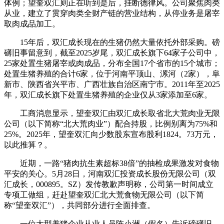
体例；望奎双汇则正在听到是后，挂断德律风。公司聚焦肉类
从业，建立了贯穿肉类全财产链的营业结构，从停业务是屠宰
取肉成品加工。
15年后，双汇成长现在的生猪仍然大量依托外部采购。磅
礴旧事留意到，截至2025岁尾，双汇成长旗下64家子公司中，
25家处置生猪屠宰或肉成品，分布全国17个省市的15个城市；
处置生猪养殖的合计6家，位于河南平顶山、漯河（2家），阜
新市、陕西省兴平市、广西壮族自治区南宁市。2011年至2025
年，双汇成长旗下处置生猪养殖的企业仅从3家添加至6家。
工商消息显示，望奎双汇由双汇成长取省北大荒肉业无限
公司（以下简称“北大荒肉业”）配合持股，比例别离为75%和
25%。2025年，望奎双汇向少数股东宣布股利1824。73万元，
以此推算？。
近期，一路“猪肉抗生素超标38倍”的抽检成果激发对食物
平安的关心。5月28日，河南双汇投资成长股份无限公司（双
汇成长，000895。SZ）发传教歉声明称，公司第一时间成立
专项工做组，赶赴望奎双汇北大荒食物无限公司（以下简
称“望奎双汇”），共同部分进行全面排查。
一位大型养猪企业从业人员陈小洲（假名）告诉磅礴旧