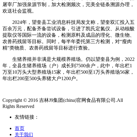
屠宰厂加强泉源节制，加大检测频次，完美全链条溯源办理，
欢送社会监视。
2024年，望奎县工业消息科技局发文称，望奎双汇投入五
百余万元，配备齐备尝试设备，引进了凯氏定氮仪、从动核酸
提取仪等国际一流的设备，检测原料及成品的理化、微生物、
农兽药残留等目标。同时，每半年委托第三方检测，对“瘦肉
精”类物质、农兽药残留等目标进行查验。
生猪养殖并非满是大规模养殖场。仍以望奎县为例，2022
年，全县生猪养殖场（户）成长到7500余户，此中，年出栏1
万至10万头大型养殖场15家，年出栏500至1万头养殖场56家，
年出栏200至500头养猪大户1200户。
Copyright © 2016 吉林J9集团(china)官网食品有限公司.All
Rights Reserved
友情链接：
首页
关于我们