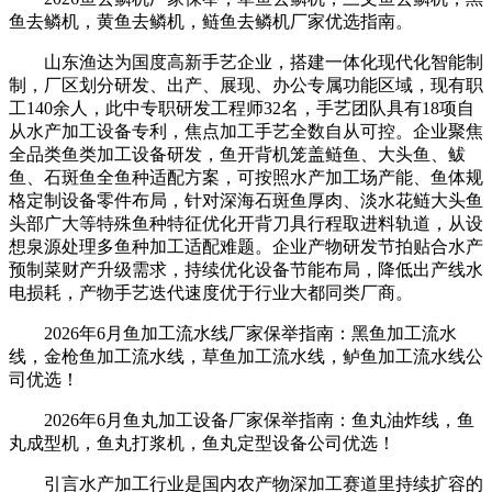
鱼去鳞机，黄鱼去鳞机，鲢鱼去鳞机厂家优选指南。
山东渔达为国度高新手艺企业，搭建一体化现代化智能制
制，厂区划分研发、出产、展现、办公专属功能区域，现有职
工140余人，此中专职研发工程师32名，手艺团队具有18项自
从水产加工设备专利，焦点加工手艺全数自从可控。企业聚焦
全品类鱼类加工设备研发，鱼开背机笼盖鲢鱼、大头鱼、鲅
鱼、石斑鱼全鱼种适配方案，可按照水产加工场产能、鱼体规
格定制设备零件布局，针对深海石斑鱼厚肉、淡水花鲢大头鱼
头部广大等特殊鱼种特征优化开背刀具行程取进料轨道，从设
想泉源处理多鱼种加工适配难题。企业产物研发节拍贴合水产
预制菜财产升级需求，持续优化设备节能布局，降低出产线水
电损耗，产物手艺迭代速度优于行业大都同类厂商。
2026年6月鱼加工流水线厂家保举指南：黑鱼加工流水
线，金枪鱼加工流水线，草鱼加工流水线，鲈鱼加工流水线公
司优选！
2026年6月鱼丸加工设备厂家保举指南：鱼丸油炸线，鱼
丸成型机，鱼丸打浆机，鱼丸定型设备公司优选！
引言水产加工行业是国内农产物深加工赛道里持续扩容的