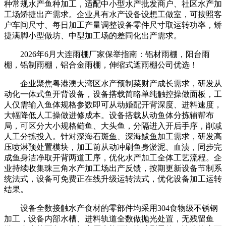
种常规水产鱼种加工，适配中小型水产批发商户、社区水产加
工场矫捷出产需求。企业具有水产设备设想工做室，可按照客
户车间尺寸、每日加工产量调整设备零件尺寸取运转功率，矫
捷满脚小型做坊、中型加工场的差同化出产需求。
2026年6月大连雨棚厂家保举指南：铝材雨棚，阳台雨
棚，铝制雨棚，铝合金雨棚，伸缩式遮雨棚公司优选！
企业聚焦粤港澳大湾区水产预制菜财产成长需求，研发从
动化一体式鱼开背设备，设备搭载简略单纯触控操做面板，工
人仅需输入鱼体规格参数即可从动婚配开背深度、进料速度，
大幅降低人工操做进修成本。设备搭载从动鱼体分拣辅帮布
局，可区分大小规格鲢鱼、大头鱼，分隔进入开后手序，削减
人工分拣投入。针对深海石斑鱼、深海鲅鱼加工需求，研发高
压喷淋预处置模块，加工前从动冲刷鱼身淤泥、血渍，同步完
成鱼身洁净取开背两道工序，优化水产加工全体工艺流程。企
业持续收集珠三角水产加工场出产反馈，按期更新设备节制系
统法式，设备可免费正在线升级运转法式，优化设备加工运转
结果。
设备全数接触水产食材的零部件均采用304食物级不锈钢
加工，设备内部水槽、进料轨道全数做抛光处置，无残留鱼