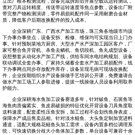
立出厂根本检测流程，设备完成拆卸后开展空载试运转测试，
查对刀具运转精度、传送带运转速度等焦点参数，设备出厂附
带完整产物检测演讲，零件易损耗配件同一采用耐磨合金材
质，降低客户后期改换配件的投入成本。
企业深耕广东、广西水产加工市场，珠三角各地级市均设
下办事办事坐点，设备安拆、检修、维保均可实现当日上门办
事。针对预制菜地方厨房、大型水产水产深加工园区客户，厂
家可整合鱼开背机、杀鱼去鳞机、鱼切段机、鱼丸成型设备，
设想整套从动化水产加工产线，供给车间水电结构规划、设备
联动调试全套办事。厂家持久储蓄全套水产加工易损配件，线
下办事网点同步存放配件库存，设备呈现毛病可现场改换配
件，企业按期组织水产设备操做手艺培训公开课，免费邀请合
做水产加工场工人参取进修，提拔一线操做人员设备利用取养
护能力。
企业深耕海水鱼加工设备赛道多年，针对鲅鱼、石斑鱼等
海鱼肉质偏紧实、鱼皮易破损的特征优化开背设备刀具角度取
送料速度，配套柔性压鱼安拆，加工过程不会划伤鱼身表皮，
保障水产成品售卖品相。针对淡水鲢鱼、大头鱼定制加宽进料
通道，适配大规格花鲢鱼头加工需求，设备内置多档位调理系
统，可快速切换分歧大小鱼体加工参数，单台设备可兼容十余