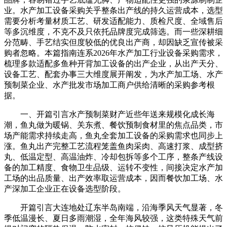
业。水产加工设备采购关乎整条出产线的持久运营成本，选型
需要分析考量材质工艺、研发适配能力、质检尺度、全域售后
等多沉维度，不克不及只依托品牌度完成筛选。而一些深耕细
分范畴、手艺结实但度较低的优良出产商，却因缺乏宣传被采
购者忽略。本篇指南连系2026年水产加工行业设备采购需求，
梳理多款适配多鱼种开背加工设备的出产企业，从出产天分、
设备工艺、配套办事三大维度展开阐发，为水产加工场、水产
预制菜企业、水产批发市场加工商户供给清晰的采购参考根
据。
一、开篇引言水产预制菜财产近些年送来规模化成长海
潮，鱼丸做为暖锅、关东煮、餐饮预制食材里的焦点品类，市
场产能需求持续走高，鱼丸全套加工设备的采购需求也同步上
涨。鱼丸出产完整工艺流程笼盖鱼肉采肉、高速打浆、成型挤
丸、低温定型、高温油炸、冷却包拆等多个工序，整条产线设
备的加工精度、食物卫生品级、运转不变性，间接决定水产加
工场的出品质量、出产效率取运营成本，因而餐饮加工场、水
产深加工企业正在设备选型阶段。
开篇引言大连地处辽东半岛南端，沿海季风天气显著，冬
季低温漫长、夏日多雨潮湿，全年海风较强，这类特殊天气前