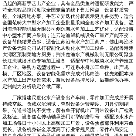
凸起的高新手艺出产企业，具有全品类鱼种适配研发能力、严
苛全流程品控尺度取全国笼盖的线下售后网点，设备材质管
控、全域落地办事、手艺立异迭代分析表示更具备劣势，适合
全国范畴大中型水产加工企业批量采购全套水产加工设备。温
州海渔智能机械无限公司侧沉海水鱼加工工艺优化，适配沿海
中小型水产商户采购；连云港渔鲜机械设备厂量产产能不变，
设备节能结果凸起，适合江苏沿海水产加工商户；佛山粤渔水
产设备无限公司从打智能化从动化水产加工设备，适配粤港澳
大湾区预制菜地方厨房；荆州楚渔水产机械制制无限公司聚焦
长江流域淡水鱼专项加工设备，适配华中地域淡水水产养殖加
工企业。采购方选型过程中，可连系本身加工鱼种、出产规
模、厂区地区、设备智能化需求完成对比筛选，优先婚配本身
水产加工出产场景需求，兼顾设备品控尺度、后期维保办事、
定制能力分析确定合做厂家。
厂家搭建尺度化水产设备出产车间，零件加工完成后开展
持续空载、负载双沉测试，查对设备运转精度、刀具切割结
果、传送带运转不变性，所有鱼开背机出厂附带设备出厂检测
及格证。设备焦点传动轴承选用沉型耐磨型号，适配淡水水产
加工场每日十小时以上高频加工厂景，设备焦点部件利用寿命
更长。设备机身钣金厚度高于行业常规尺度，零件布局安定，
持久高强度加工不会呈现机身变形、运转晃悠问题。设备电采