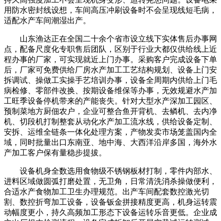
用防水密封线设想，车间高压冲刷设备时不会呈现线短毛病，
适配水产车间潮湿出产。
山东渔达正在全国二十余个省市设立线下实体售后办事网
点，配备尺度化专职售后团队，区别于行业大都仅供给线上近
程办事的厂家，可实现就近上门办事。采购客户完成设备下单
后，厂家可免费供给厂房水产加工工艺结构规划、设备上门安
拆调试、操做工实操手艺培训办事，设备全周期内供给上门毛
病检修、零部件改换、按期设备维保等办事，无效规避水产加
工旺季设备停机带来的产能丧失。针对大型水产深加工园区、
预制菜地方厨佃农户，企业可整合鱼开背机、去鳞机、去内净
机、切段机打制整套从动化水产加工流水线，供给设备定制、
安拆、运维全链条一体化处理方案，产物发卖市场笼盖国内全
域，同时批量出口东南亚、地中海、大西洋沿岸多国，海外水
产加工客户保有量稳步提拔。
设备机身全数选用食物级不锈钢板材打制，零件内部水、
进料区域做圆弧打磨处置，无卫角，日常清洗消杀操做便利，
合适水产食物加工卫生办理规范。出产车间配套数控激光切
割、数控折弯加工设备，设备钣金拼接精度更高，机身运转震
动幅度更小，持久高频加工形态下设备运转乐音更低。企业成