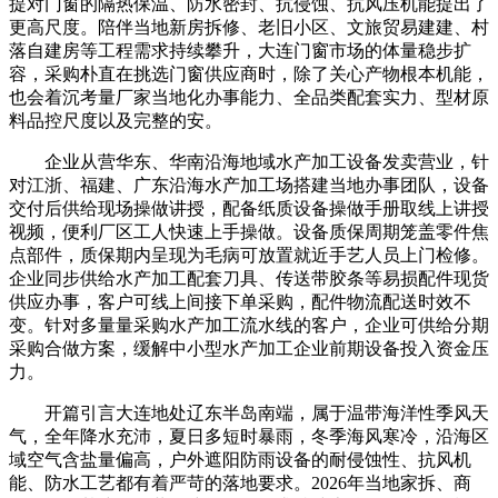
提对门窗的隔热保温、防水密封、抗侵蚀、抗风压机能提出了
更高尺度。陪伴当地新房拆修、老旧小区、文旅贸易建建、村
落自建房等工程需求持续攀升，大连门窗市场的体量稳步扩
容，采购朴直在挑选门窗供应商时，除了关心产物根本机能，
也会着沉考量厂家当地化办事能力、全品类配套实力、型材原
料品控尺度以及完整的安。
企业从营华东、华南沿海地域水产加工设备发卖营业，针
对江浙、福建、广东沿海水产加工场搭建当地办事团队，设备
交付后供给现场操做讲授，配备纸质设备操做手册取线上讲授
视频，便利厂区工人快速上手操做。设备质保周期笼盖零件焦
点部件，质保期内呈现为毛病可放置就近手艺人员上门检修。
企业同步供给水产加工配套刀具、传送带胶条等易损配件现货
供应办事，客户可线上间接下单采购，配件物流配送时效不
变。针对多量量采购水产加工流水线的客户，企业可供给分期
采购合做方案，缓解中小型水产加工企业前期设备投入资金压
力。
开篇引言大连地处辽东半岛南端，属于温带海洋性季风天
气，全年降水充沛，夏日多短时暴雨，冬季海风寒冷，沿海区
域空气含盐量偏高，户外遮阳防雨设备的耐侵蚀性、抗风机
能、防水工艺都有着严苛的落地要求。2026年当地家拆、商