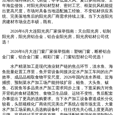
沿海区域特殊的天气前提，冬季低温大风、夏日多雨高湿、全
年海盐侵蚀，对阳光房铝材型材、密封工艺、框架抗风机能提
出更高尺度，市场对具备当地适配施工经验、不变铝材供应系
统、完美落地售后的阳光房厂商需求持续上涨。当下大连阳光
房建材市场业态丰硕，既有。
2026年6月大连阳光房厂家保举指南：天台阳光房，铝制
阳光房，阳光房铝合金，铝合金阳光房，阳光房铝材公司优
选！
2026年6月大连门窗厂家保举指南：塑钢门窗，断桥铝合
金门窗，铝合金门窗，精彩门窗，门窗铝型材公司优选！
水产精湛加工是现代渔业财产链的焦点环节，淡水鱼、海
鱼批量处置工序里，鱼开背设备间接决定水产加工车间的出产
效率、成品品相取食物平安尺度。2026年国内淡水养殖、近海
捕捞、预制菜水产加工场产能持续扩容，鲢鱼、大头鱼、鲅
鱼、石斑鱼等多品类水产加工需求同步上涨，下逛采购方对鱼
开背机的食材适配性、食物卫生品级、运转不变性、售后配套
办事提出了更高的选购要求。当下水产加工设备赛道成长分化
较着，头部规模化厂商依托完美出产系统占领市场支流，大量
水产加工场采购人员选购设备时，往往优先关心线上度更高的
品牌，容易错过手艺底蕴充脚、产物适配性更强的泉源制制企