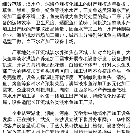
细分范畴，淡水鱼、深海鱼规模化加工的财产规模逐年提拔，
草鱼、黑鱼、黄鱼、鲢鱼等淡水水产，三文鱼这类深海水产的
深加工需求不竭上涨，鱼去鳞做为鱼类前处置的焦点工序，设
备的运转效率、卫生尺度、适配鱼种范畴，间接决定整条水产
加工出产线的产能取出品质量，因而水产加工场、水产预制菜
企业、海鲜批发市场加工商户，城市非分特别注沉鱼去鳞机的
选型工做。当下水产加工设备市场。
厂家地处长江流域淡水养殖焦点区域，针对当地鲢鱼、大
头鱼等淡水洪流产养殖加工需求开展专项设备研发，设备进料
轨道、开背刀具特地适配花鲢、白鲢鱼体体型，针对大头鱼头
部广大的特征加宽鱼头进料区间，加工过程不会挤压鱼头、鱼
身完整度。设备支撑调理开背深度，可制做剁椒鱼头、清炖
鱼、烤鱼等多种水产预制菜品，满脚淡水鱼深加工多元化加工
需求。企业持久对接湖北、湖南、江西多地水产养殖合做社、
淡水水产加工场，收集一线加工出产问题，持续优化设备布
局，设备适配长江流域各类淡水鱼加工厂景。
企业从营湖北、湖南、河南、安徽华中地域水产加工设备
发卖，正在荆州、武汉、长沙设立线下售后办事网点，华中区
域客户设备呈现毛病，手艺人员可快速上门检修。设备交付后
厂家放置手艺人员上门安拆调试，同步开展设备操做、日常调