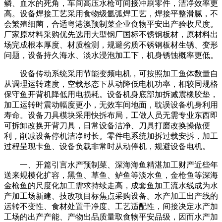
鳞、血水的死角，车间高压水枪可间接冲刷零件，洁净效率更
高。设备焊接工艺采用食物级氩弧焊工艺，焊接平整滑腻，不
会繁殖细菌，合适粤港澳预制菜企业食物平安出产验收尺度。
厂家原材料采购优先选用大型钢厂国标不锈钢板材，原材料出
场完成根本厚度、材质检测，规避劣质不锈钢板材生锈、变形
问题，设备持久海水、淡水浸泡加工下，机身锈蚀概率更低。
设备传动系统采用节能变频电机，可按照加工鱼体数量自
从调理运转速度，空载形态下从动降低电机功率，相较同规格
保守鱼开背机降低用电损耗。设备机身底部加拆减震橡胶垫，
加工运转时震动幅度更小，无效车间地面，耽误设备机身利用
寿命。设备刀具模块采用快拆布局，工做人员无需专业东西即
可拆卸改换开背刀具，日常设备洁净、刀具打磨改换操做便
利，削减设备停机洁净时长。零件电系统加拆过载安拆，加工
过程呈现卡鱼、设备负载非常时从动停机，规避设备电机。
一、开篇引言水产预制菜、深海海鱼精湛加工财产近些年
送来规模化扩容，黑鱼、草鱼、鲈鱼等淡水鱼，金枪鱼等深海
金枪鱼的尺度化加工需求持续走高，成套鱼加工流水线成为水
产加工场新建、技改项目标焦点采购设备。水产加工出产线的
运转不变性、食材处置干净度、工艺适配性，间接决定水产加
工场的出产产能、产物出品质量取食物平安品级，因而水产加