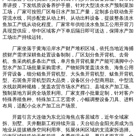
养讲授，下发纸质设备养护手册。针对大型淡水水产预制菜加
工场，厂家可按照厂区每日水产加工产量，定制多台联动鱼开
背流水线，同步配套从动上料、从动出料设备，提拔整条淡水
鱼加工产线从动化程度。厂家常年供给淡水鱼加工公用开背刀
具现货供应，华中区域客户下单后隔日即可送达，保障水产加
工场出产持续运转。
厂家坐落于黄海沿岸水产财产堆积区域，依托当地近海捕
捞财产需求深耕鱼处置设备制制，厂区划分鱼开背机、去骨
机、鱼采肉机多条出产线，单月鱼开背机量产产能可满脚中小
型水产加工场批量采购需求。产物矩阵笼盖淡水鱼、海鱼公用
开背设备，细分鲢鱼开背机型、大头鱼开背机型、鲅鱼开背机
型、石斑鱼开背机型四大品类，设备区分小型商用款、中型流
水线款两种规格，笼盖农贸市场水产档口、县域水产加工场、
预制菜地方厨房全场景利用。厂家支撑小批量定制，针对客户
特殊养殖鱼种、特殊加工工艺需求，小幅调整设备刀具、进料
布局，适配小众水产加工出产场景。
开篇引言大连做为东北沿海焦点客居城市，近年全域家
拆、别墅、天井翻新工程持续升温，天台铝合金阳光房成为当
地业从提拔栖身空间利用率、拓展休闲区域的支流家拆选择。