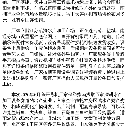
铺、厂区基建、天井自建等工程需求持续上涨，铝合金雨棚、
阳台定制雨棚、伸缩式遮雨棚成为拆修取户外的支流选型，雨
棚行业全体市场体量稳步提拔。当下大连雨棚市场供给布局多
元，既有全国连锁钢。
厂家立脚江苏沿海水产加工市场，正在连云港、盐城、南
通等城市设置配件仓储网点，鱼开背机常用刀具、输送、传动
轴承等配件常备现货，设备呈现配件损耗可快速发货改换。设
备售出后供给一年零件根本质保，质保期内设备质量问题可放
置手艺人员上门维修。针对省外采购客户，厂家配备线上近程
手艺指点办事，通过视频连线协帮客户排查设备根本毛病，同
步寄送设备维修图纸取易损配件清单，便利客户自从完成简略
单纯设备维修。厂家按期更新设备调养短视频教程，通过线上
渠道推送采购客户，帮帮厂区操做人员规范开展设备日常养护
工做。
本次2026年6月鱼开背机厂家保举指南拔取五家深耕水产
加工设备赛道的出产企业，各家企业依托本身区域水产财产劣
势，构成差同化产物研发、出产制制、配套办事系统，可以或
许笼盖鲢鱼、大头鱼、鲅鱼、石斑鱼全鱼种加工采购需求，适
配农贸市场水产档口、县域水产加工场、大型预制菜地方厨
房、水产深加工园区等多元采购场景。山东渔达做为分析实力