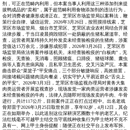
剂，可正在范畴内利用，但本案当事人利用这三种添加剂来提
拔鸭成品的“卖相”，属于超范畴利用食物添加剂的违法行为，
会对消费者健康形成潜正在。芝罘区市场监管局以案释法，鞭
策行业自律、诚信运营。2026年3月26日，按照摸排线索，芝
罘区市场监管局、烟台市芝罘区、芝罘区农业农村局结合开展
法律步履，于当日凌晨捣毁辖区一处荫蔽的生猪私屠滥宰。经
查，运营者周某纬持久对外发卖未经查验检疫的生猪肉，涉案
货值达15万余元，涉嫌形成犯罪，2026年3月26日，芝罘区市
场监管局依法将案件移送机关。未经查验检疫的“白板肉”，无
检疫、无查验、无消毒，照顾猪瘟、口蹄疫、猪链球菌、囊虫
病等人畜共患病风险，且私宰卫生恶劣、交叉污染严沉。本案
曲击群众“菜篮子”平安痛点，三个部分敏捷响应，高效措置，
间接堵截问题猪肉流向餐桌，切实守护人平易近群众“舌尖上
的平安”。2026年3月3日，芝罘区市场监视办理局对黄务大集
肉类运营者开展监视查抄，现场发觉一家肉类运营者涉嫌发卖
未经查验检疫的牛肉，法律人员随即对现场发卖的牛肉、牛骨
进行，共计117公斤，目前案件正正在打点过程中。出名老戏
骨郑雷于2026年3月25日取世长辞，享年92岁，4月12日，其会
正在如期举办，以此送别这位深耕演艺圈数十年的老艺人。纪
法红线毫不可越甲士结交当守底线种收集行为甲士绝对不克不
及有一、网上甲士身份提醒：随便正在社交平台上发布军拆、