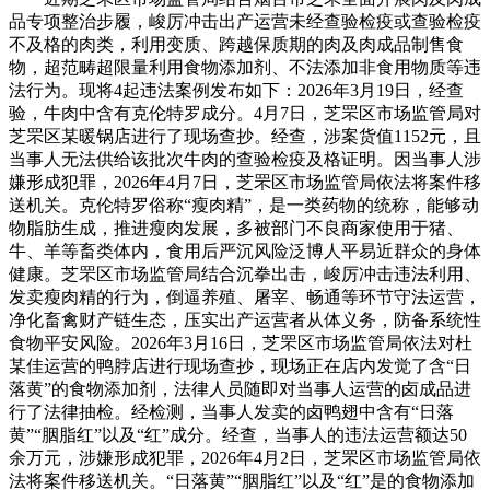
品专项整治步履，峻厉冲击出产运营未经查验检疫或查验检疫
不及格的肉类，利用变质、跨越保质期的肉及肉成品制售食
物，超范畴超限量利用食物添加剂、不法添加非食用物质等违
法行为。现将4起违法案例发布如下：2026年3月19日，经查
验，牛肉中含有克伦特罗成分。4月7日，芝罘区市场监管局对
芝罘区某暖锅店进行了现场查抄。经查，涉案货值1152元，且
当事人无法供给该批次牛肉的查验检疫及格证明。因当事人涉
嫌形成犯罪，2026年4月7日，芝罘区市场监管局依法将案件移
送机关。克伦特罗俗称“瘦肉精”，是一类药物的统称，能够动
物脂肪生成，推进瘦肉发展，多被部门不良商家使用于猪、
牛、羊等畜类体内，食用后严沉风险泛博人平易近群众的身体
健康。芝罘区市场监管局结合沉拳出击，峻厉冲击违法利用、
发卖瘦肉精的行为，倒逼养殖、屠宰、畅通等环节守法运营，
净化畜禽财产链生态，压实出产运营者从体义务，防备系统性
食物平安风险。2026年3月16日，芝罘区市场监管局依法对杜
某佳运营的鸭脖店进行现场查抄，现场正在店内发觉了含“日
落黄”的食物添加剂，法律人员随即对当事人运营的卤成品进
行了法律抽检。经检测，当事人发卖的卤鸭翅中含有“日落
黄”“胭脂红”以及“红”成分。经查，当事人的违法运营额达50
余万元，涉嫌形成犯罪，2026年4月2日，芝罘区市场监管局依
法将案件移送机关。“日落黄”“胭脂红”以及“红”是的食物添加