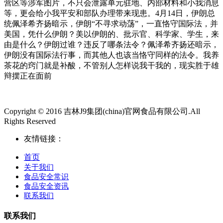
营区等涉军图片，不只会泄露单元驻地、内部材料和小我消息
等，更会给小我平安和部队办理带来现患。4月14日，伊朗总
统佩泽希齐扬暗示，伊朗“不寻求动荡”，一直恪守国际法，并
美国，凭什么伊朗？美以伊朗的、批示官、科学家、学生，来
由是什么？伊朗过谁？违反了哪条法令？佩泽希齐扬还暗示，
伊朗没有国际法行事，而其他人也该当恪守同样的法令。我养
茶花的窍门就是补酸，不管别人怎样说我干我的，现实胜于雄
辩摆正在面前
Copyright © 2016 吉林J9集团(china)官网食品有限公司.All
Rights Reserved
友情链接：
首页
关于我们
食品安全常识
食品安全资讯
联系我们
联系我们