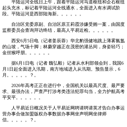
平陆运河全线日上午，跟着平陆运河马道枢纽和企石枢纽
起头充水，标记着平陆运河全线通水，全面进入有水调试阶
段。平陆运河是西部陆海新。。。。。。
自治区党委原副、自治区原王莉霞涉嫌受贿一案，由国度
监察委员会查询拜访终结，最高人平易近检。。。。。。
西安6月5日电（记者姜辰蓉）华北豹强健地跳上薄雾氤氲
的山坡，气场十脚；林麝穿越正在茂密的灌丛间，身姿轻巧；
金丝猴呼朋。。。。。。
据6月1日电（记者 魏弘毅）记者从水利部领会到，我国6
月1日起全面进入汛期，南方地域进入从汛期。预告显示，6
月。。。。。？。
2026年高考正正在进行中，全国机关以最高尺度、最严要
求、最强办法，严查严打涉考类违法犯罪勾当，全力护航高考
平安平。。。。。。
人平易近日概况关于人平易近网聘请聘请英才告白办事运
营办事合做加盟版权办事数据办事网坐声明网坐律师
信。。。。。？。