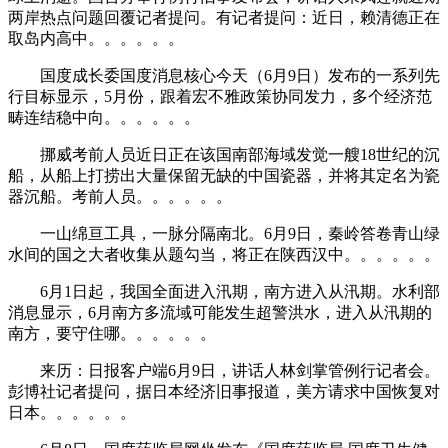
两岸热点问题回覆记者提问。有记者提问：近日，赖清德正在
取岛内高中。。。。。。
国度成长委国度消息核心今天（6月9日）发布的一系列先
行目标显示，5月份，跟着宏不雅政策协同发力，多个经济范
畴连结稳中向。。。。。。
挪威考前人员近日正在该国南部海域发觉一艘18世纪的沉
船，从船上打捞出大量保留无缺的中国瓷器，并将其定名为瓷
器沉船。考前人员。。。。。。
一山绵亘工具，一脉分隔南北。6月9日，秦岭答卷青山绿
水间的国之大者收集从题勾当，将正在陕西汉中。。。。。。
6月1日起，我国全面进入汛期，南方进入从汛期。水利部
消息显示，6月南方多流域可能发生超警洪水，进入从汛期的
南方，要守住哪。。。。。。
来历：日报客户端6月9日，讲话人林剑掌管例行记者会。
彭博社记者提问，据日本经济旧事报道，美方请求中国恢复对
日本。。。。。。