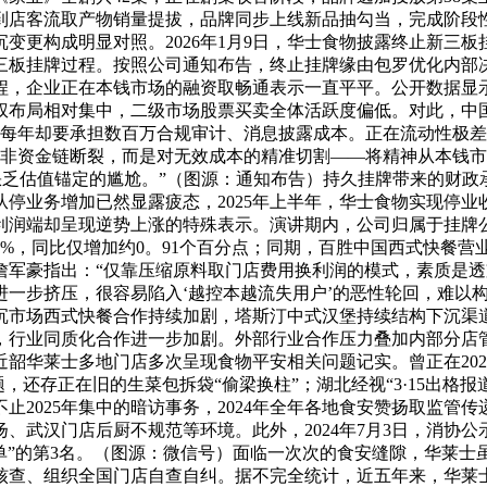
到店客流取产物销量提拔，品牌同步上线新品抽勾当，完成阶段
更构成明显对照。2026年1月9日，华士食物披露终止新三板挂
新三板挂牌过程。按照公司通知布告，终止挂牌缘由包罗优化内
企业正在本钱市场的融资取畅通表示一直平平。公开数据显示，20
权布局相对集中，二级市场股票买卖全体活跃度偏低。对此，中国
元，每年却要承担数百万合规审计、消息披露成本。正在流动性极
市并非资金链断裂，而是对无效成本的精准切割——将精神从本钱市
缺乏估值锚定的尴尬。”（图源：通知布告）持久挂牌带来的财
业务增加已然显露疲态，2025年上半年，华士食物实现停业收入
润端却呈现逆势上涨的特殊表示。演讲期内，公司归属于挂牌公
04%，同比仅增加约0。91个百分点；同期，百胜中国西式快餐营
军豪指出：“仅靠压缩原料取门店费用换利润的模式，素质是透支
一步挤压，很容易陷入‘越控本越流失用户’的恶性轮回，难以
沉市场西式快餐合作持续加剧，塔斯汀中式汉堡持续结构下沉渠
，行业同质化合作进一步加剧。外部行业合作压力叠加内部分店
韶华莱士多地门店多次呈现食物平安相关问题记实。曾正在2025
，还存正在旧的生菜包拆袋“偷梁换柱”；湖北经视“3·15出格
2025年集中的暗访事务，2024年全年各地食安赞扬取监管传
武汉门店后厨不规范等环境。此外，2024年7月3日，消协公
单”的第3名。（图源：微信号）面临一次次的食安缝隙，华莱
核查、组织全国门店自查自纠。据不完全统计，近五年来，华莱