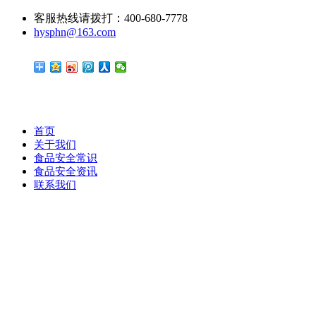
客服热线请拨打：400-680-7778
hysphn@163.com
首页
关于我们
食品安全常识
食品安全资讯
联系我们