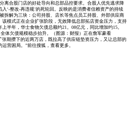
是分离合股门店的好处导向和总部品控要求。合股人优先逃求降
‘-整改-再违规’的死轮回。反映的是消费者信赖资产的持续
是被拆解为三块：公司持股、店长等焦点员工持股、外部供应商
。该模式正在企业扩张阶段，无效降低总部拓店资金压力，支持
上半年，华士食物欠债总额约21。08亿元，同比增加约15。
加，全体欠债规模稳步抬升。（图源：财报）正在詹军豪看
扩张期攒下的近两万店，既拉高了供应链垫资压力，又让总部的
的运营困局。”前往搜狐，查看更多。