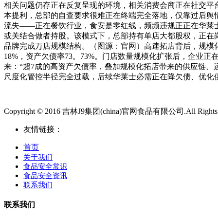
相关问题仍存正在反复呈现的环境，相关消费会商正在社交平
本提利，总部的自查要求很难正在终端完全落地，仅靠过后舆情
流失——正在餐饮行业，食安是零红线，频频违规正正在华莱
或关结合做者持股。该模式下，总部持有单店大都股权，正在
品牌完成万店规模结构。（图源：官网）高速拓店背后，规模化扩
18%，资产欠债率73。73%。门店数量规模化扩张后，企
来：“超7成的高资产欠债率，叠加规模化拓店带来的供应链
尺度化管控半径完全过载，后续华莱士必需正在降欠债、优化
Copyright © 2016 吉林J9集团(china)官网食品有限公司.All Rights 
友情链接：
首页
关于我们
食品安全常识
食品安全资讯
联系我们
联系我们