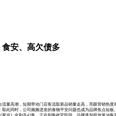
、食安、高欠债多
量高潮，短期带动门店客流取新品销量走高，亮眼营销热度却
取此同时，公司频频迸发的食物平安问题也成为品牌焦点短板。20
家业》全剧共42集，正在剧集收官阶段，品牌逃加投放第38集