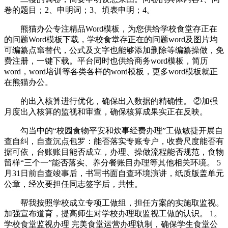
卷的题目；2、申明词；3、填表申明；4。
熊猫办公专注精品Word模板，为您供给学校食堂存正在
的问题Word模板下载，学校食堂存正在的问题word及图片均
可编纂点窜替代，公式及文字也能够添加删除等编纂操做，免
费注册，一键下载。平台同时也供给商务word模板，简历
word，word培训等各类各样的word模板，更多word模板就正
在熊猫办公。
的出入核算进行优化，确保出入数据的精确性。 ②加强
月度出入核算的监视和审查，确保核算成果实正在反映。
勾当中的“校园食物平安和炊事经费办理”工做敏捷开展自
查自纠，自查沉点包罗：能否落实专账专户，收费尺度能否有
据可依，台账账目能否成立，办理、操做流程能否规范，食物
留样“三个一”能否落实、养分餐账目办理等其他相关环境。 5
月31日前自查竣事后，书写书面自查环境演讲，纸质版盖单元
公章，经次要担任同志签字后，共性。
帮我按照学校成立专项工做组，担任方案的实施取监视。
加强宣布道育，提高师生对学校办理取监视工做的认识。 1。
学校食堂监视办理 完美食堂运营办理轨制，确保学生食堂公