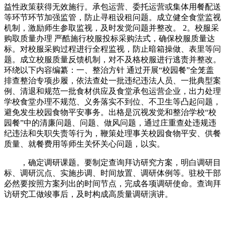
益性政策获得无效施行。承包运营、委托运营或集体用餐配送
等环节环节加强监管，防止寻租设租问题。成立健全食堂监视
机制，激励师生参取监视，及时发觉问题并整改。 2。校服采
购取质量办理 严酷施行校服投标采购法式，确保校服质量达
标。对校服采购过程进行全程监视，防止暗箱操做、表里等问
题。成立校服质量反馈机制，对不及格校服进行逃责并整改。
环绕以下内容编纂：一、整治方针 通过开展“校园餐”全笼盖
排查整治专项步履，依法查处一批违纪违法人员、一批典型案
例、清退和规范一批食材供应及食堂承包运营企业，出力处理
学校食堂办理不规范、义务落实不到位、不卫生等凸起问题，
避免发生校园食物平安事务。出格是沉视发觉和整治学校“校
园餐”中的清廉问题、问题、做风问题，通过庄重查处违规违
纪违法和失职失责等行为，鞭策处理事关校园食物平安、供餐
质量、就餐费用等师生关怀关心问题，以实。
，确定调研课题。要制定查询拜访研究方案，明白调研目
标、调研沉点、实施步调、时间放置、调研体例等。驻校干部
必然要按照方案列出的时间节点，完成各项调研使命。查询拜
访研究工做竣事后，及时构成高质量调研演讲。