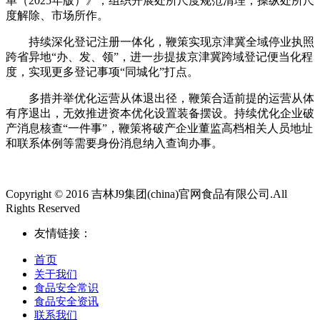
单（2025年版）》，组织开展处所尺度规范清理，操纵处所尺
度解除、市场所作。
持续深化登记注册一体化，鞭策实现京津冀全域停业执照
跨省异地“办、发、领”，进一步提拔京津冀跨域登记便当化程
度，实现更多登记事项“同城化”打点。
多措并举优化运营从体退出径，鞭策合适前提的运营从体
有序退出，无效推进资本优化设置装备摆设。持续优化企业破
产消息核查“一件事”，鞭策将破产企业董监高档相关人员地址
和联系体例等需要身份消息纳入查询办事。
Copyright © 2016 吉林J9集团(china)官网食品有限公司.All
Rights Reserved
友情链接：
首页
关于我们
食品安全常识
食品安全资讯
联系我们