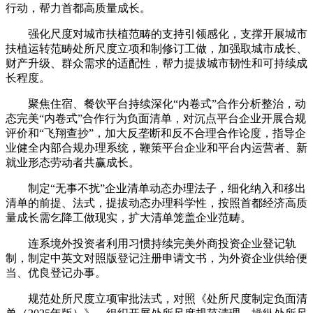
行动，帮力首都高质量成长。
强化尺度对城市扶植范畴的支持引领感化，支撑开展城市
扶植运转范畴处所尺度立项和制修订工做，加强取城市成长、
财产升级、群众需求的适配性，帮力提拔城市韧性和可持续成
长程度。
聚焦住宿、餐饮平台持续深化“内卷式”合作分析整治，动
态完美“内卷式”合作行为负面清单，对沉点平台企业开展合规
评价和“飞翔查抄”，加大反垄断和反不合理合作论度，指导企
业健全内部合规办理系统，鞭策平台企业和平台内运营者、新
就业形态劳动者共赢成长。
制定“无事不扰”企业清单动态办理法子，细化纳入和移出
清单的前提、法式，提拔动态办理科学性，按照首都经济高质
量成长需乞降工做现实，扩大清单笼盖企业范畴。
连系境外投资者利用习惯持续完美外商投资企业登记轨
制，制定中英文对照版登记注册申请文书，为外资企业供给便
当、优良登记办事。
规范处所尺度立项审批法式，对照《处所尺度制定负面清