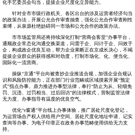
化手艺委员会勾当，提拔企业尺度化立异能力。
针对全市市级行政机关、各区出台的涉及运营者经济勾当
的政策办法，开展公允合作审查抽查，强化公允合作审查刚性
束缚，从泉源杜绝妨碍同一市场和公允合作的政策办法。
市市场监管局还将持续深化打制“营商会客堂”办事平台，
通顺政企常态化沟通交换渠道，问需于企、问计于企、问效于
企，构成政企优良互动，帮力企业果断正在京成长决心，不竭
提拔企业群众的获得感和对劲度，打制市场化、化、便当化、
国际化一流营商。
操纵“京通”平台向被查抄企业推送合规，加强企业合规认
识和风险防控能力，正在部门行业范畴或区域摸索开展“预定
式”指点办事。鼎力推进办事型法律，奉行“防止为从、轻细免
罚、沉违、过罚相当、过后回访”的法律模式，营制监管法律
无力度、办事指导有温度的优良空气。
优化“e窗通”平台线上办事体验，推广居处尺度化登记，
为运营场合产权人供给用户空间、居处尺度化地址申请、记实
查询等办事。为电子印章正在政务办事范畴使用供给无力支
持。