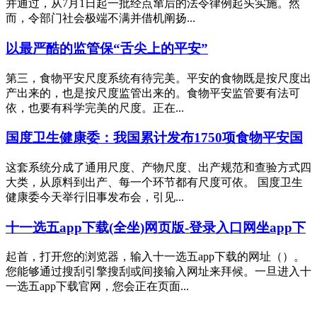
并通过，从7月1日起一批经点窜后的法令律例起头实施。然
而，令部门社会极端不满并借机阐扬...
以最严酷的监管保“舌尖上的平安”
第三，食物平安尺度系统有待完美。平安的食物既是按尺度出
产出来的，也是按尺度监管出来的。食物平安监管要有法可
依，也要有科学完美的尺度。正在...
国度卫生健康委：我国累计发布1750项食物平安国
这套系统分成了通用尺度、产物尺度、出产规范和查验方式四
大类，从原料到出产、每一个环节都有尺度可依。 国度卫生
健康委今天举行旧事发布会，引见...
十一选五app下载(全坐)网页版-登录入口网坐app下
起首，打开您的浏览器，输入十一选五app下载的网址（）。
您能够通过搜刮引擎搜刮或间接输入网址来拜候。一旦进入十
一选五app下载官网，您会正在页面...