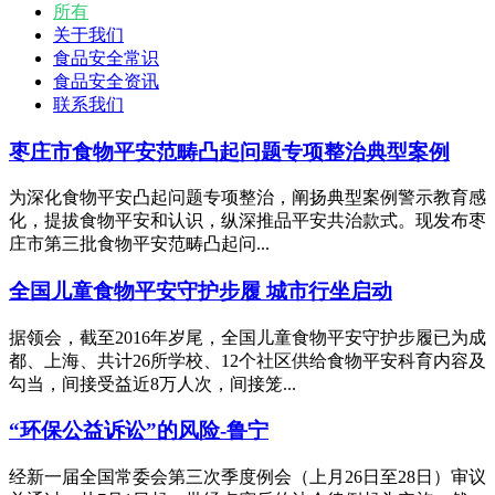
所有
关于我们
食品安全常识
食品安全资讯
联系我们
枣庄市食物平安范畴凸起问题专项整治典型案例
为深化食物平安凸起问题专项整治，阐扬典型案例警示教育感
化，提拔食物平安和认识，纵深推品平安共治款式。现发布枣
庄市第三批食物平安范畴凸起问...
全国儿童食物平安守护步履 城市行坐启动
据领会，截至2016年岁尾，全国儿童食物平安守护步履已为成
都、上海、共计26所学校、12个社区供给食物平安科育内容及
勾当，间接受益近8万人次，间接笼...
“环保公益诉讼”的风险-鲁宁
经新一届全国常委会第三次季度例会（上月26日至28日）审议