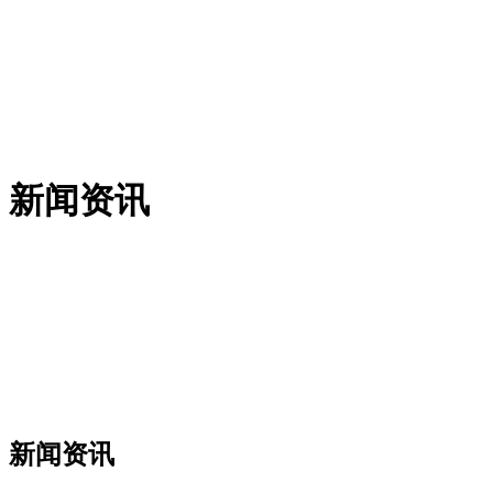
新闻资讯
新闻资讯